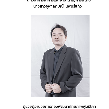
      นางสาวจุฬาลักษณ์  นิพนธ์แก้ว
          ผู้ช่วยผู้อำนวยการกองพัฒนาศักยภาพผู้บริโภค