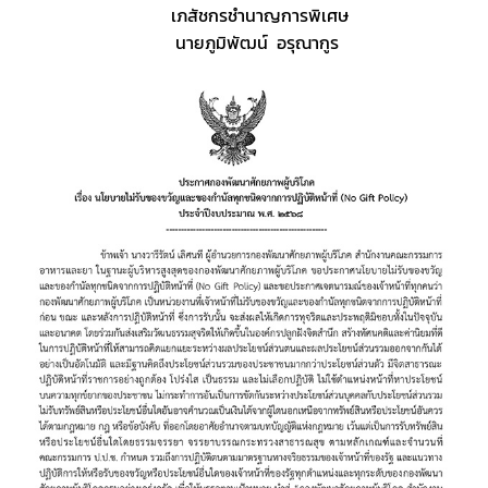
       เภสัชกรชำนาญการพิเศษ
      นายภูมิพัฒน์  อรุณากูร