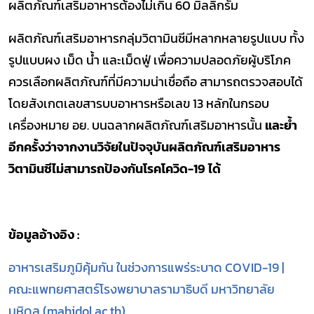
ผลิตภัณฑ์เสริมอาหารต้องไม่เกิน 60 มิลลิกรัม
ผลิตภัณฑ์เสริมอาหารกลุ่มวิตามินซีมีหลากหลายรูปแบบ ทั้ง
รูปแบบผง เม็ด น้ำ และเม็ดฟู่ เพื่อความปลอดภัยผู้บริโภค
ควรเลือกผลิตภัณฑ์ที่มีความน่าเชื่อถือ สามารถตรวจสอบได้
โดยสังเกตเลขสารบบอาหารหรือเลข 13 หลักในกรอบ
เครื่องหมาย อย. บนฉลากผลิตภัณฑ์เสริมอาหารนั้น
และย้ำ
อีกครั้งว่าจากงานวิจัยในปัจจุบันผลิตภัณฑ์เสริมอาหาร
วิตามินซีไม่สามารถป้องกันโรคโควิด
-19
ได้
ข้อมูลอ้างอิง :
อาหารเสริมภูมิคุ้มกัน ในช่วงการแพร่ระบาด COVID-19 |
คณะแพทยศาสตร์โรงพยาบาลรามาธิบดี มหาวิทยาลัย
มหิดล (mahidol.ac.th)