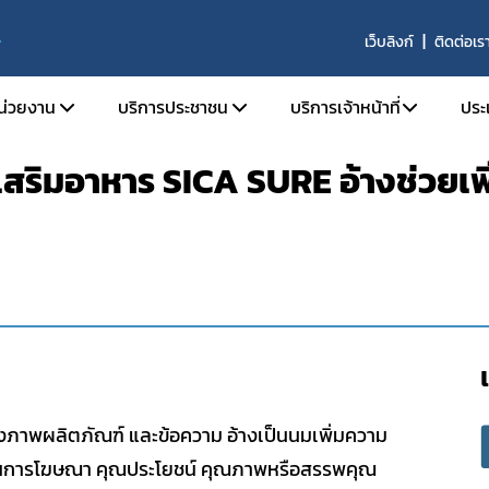
เว็บลิงก์
ติดต่อเร
S
หน่วยงาน
บริการประชาชน
บริการเจ้าหน้าที่
ประ
เสริมอาหาร SICA SURE อ้างช่วยเพิ
ติความเป็นมา
ตรวจสอบผลิตภัณฑ์
SKYNET
ัยทัศน์ พันธกิจ และหน้าที่ความรับผิดชอบ
คำถามที่พบบ่อย (FAQs)
รายงานการวิเคราะห์ข่าว
ร้องเรียน
รายงานผลการดำเนินงาน
ร้าง
รายงานผลการดำเนินงาน
ากร
จองห้องประชุมห้องอบ
านประจำปี
จัย
งภาพผลิตภัณฑ์ และข้อความ อ้างเป็นนมเพิ่มความ
ารที่เกี่ยวข้อง
อเป็นการโฆษณา คุณประโยชน์ คุณภาพหรือสรรพคุณ
รรม