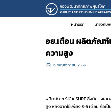
กองพัฒนาศักยภาพผู้บริโภค
PUBLIC AND CONSUMER AFFAIR
หน้าแรก
ข้อมูลผลิตภัณฑ์ผิดกฏหมาย
หน้าแรก
เกี่ยวกับ
อย.เตือน ผลิตภัณฑ์
ประวั
ความสูง
วิส
โครงส
15 พฤศจิกายน 2566
บุคล
รายง
KM
งานวิ
ผลิตภัณฑ์ SICA SURE ซึ่งมีการแสด
โครงก
สูง หลังจากใช้เพียง 3-5 เดือน ถื
กิจก