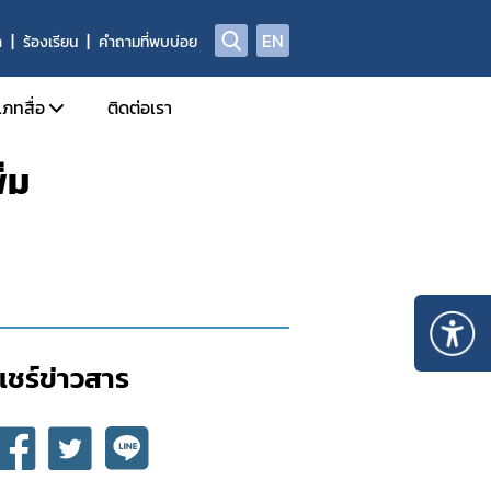
EN
า
ร้องเรียน
คำถามที่พบบ่อย
เภทสื่อ
ติดต่อเรา
่ม
ข่าวแจก
ประจำวัน
อินโฟกราฟิก
ด้านข่าวประจำสัปดาห์
Check Sure Share
ด้านข่าวประจำเดือน
ผลิตภัณฑ์ผิดกฎหมาย
รม
แอนิเมชัน
แชร์ข่าวสาร​