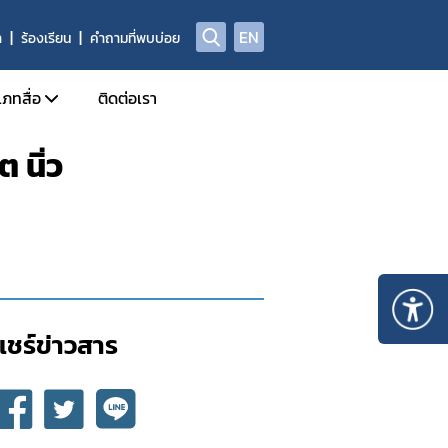
EN
า
ร้องเรียน
คำถามที่พบบ่อย
เภทสื่อ
ติดต่อเรา
 นิ่ว
ข่าวแจก
ประจำวัน
อินโฟกราฟิก
ด้านข่าวประจำสัปดาห์
Check Sure Share
ด้านข่าวประจำเดือน
ผลิตภัณฑ์ผิดกฎหมาย
รม
แอนิเมชัน
แชร์ข่าวสาร​