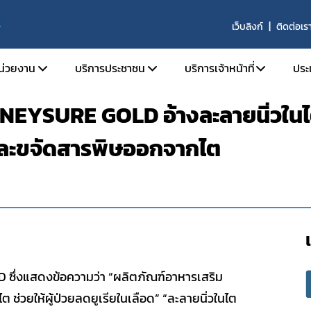
เว็บลิงก์
ติดต่อเร
S
หน่วยงาน
บริการประชาชน
บริการเจ้าหน้าที่
ประ
 NEYSURE GOLD อ้างละลายนิ่วในไต
ติความเป็นมา
ตรวจสอบผลิตภัณฑ์
SKYNET
 และขจัดสารพิษออกจากไต
ัยทัศน์ พันธกิจ และหน้าที่ความรับผิดชอบ
คำถามที่พบบ่อย (FAQs)
รายงานการวิเคราะห์ข่าว
ร้องเรียน
รายงานผลการดำเนินงาน
ร้าง
รายงานผลการดำเนินงาน
ากร
จองห้องประชุมห้องอบ
านประจำปี
จัย
ซึ่งแสดงข้อความว่า “ผลิตภัณฑ์อาหารเสริม
ารที่เกี่ยวข้อง
ไต ช่วยให้ผู้ป่วยลดยูเรียในเลือด” “ละลายนิ่วในไต
รรม