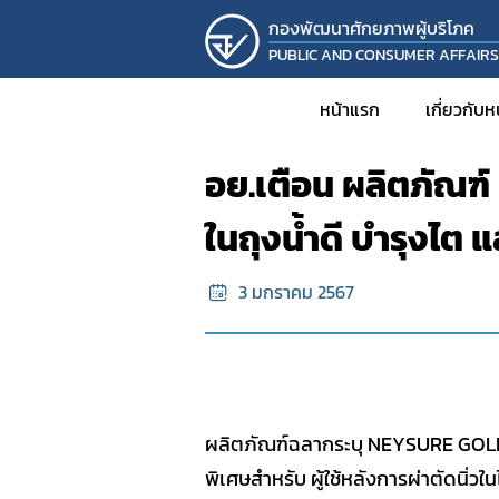
กองพัฒนาศักยภาพผู้บริโภค
PUBLIC AND CONSUMER AFFAIR
หน้าแรก
ข้อมูลผลิตภัณฑ์ผิดกฏหมาย
หน้าแรก
เกี่ยวกับ
อย.เตือน ผลิตภัณฑ์
ประวั
ในถุงน้ำดี บำรุงไต
วิส
โครงส
3 มกราคม 2567
บุคล
รายง
KM
งานวิ
ผลิตภัณฑ์ฉลากระบุ NEYSURE GOLD 
โครงก
พิเศษสำหรับ ผู้ใช้หลังการผ่าตัดนิ่วใน
กิจก