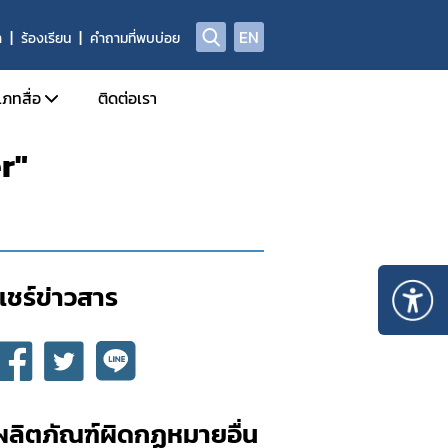
EN
า
ร้องเรียน
คำถามที่พบบ่อย
เภทสื่อ
ติดต่อเรา
r"
ข่าวแจก
ประจำวัน
อินโฟกราฟิก
ด้านข่าวประจำสัปดาห์
Check Sure Share
ด้านข่าวประจำเดือน
ผลิตภัณฑ์ผิดกฎหมาย
แชร์ข่าวสาร​
รม
แอนิเมชัน
ผลิตภัณฑ์ผิดกฏหมายอื่น