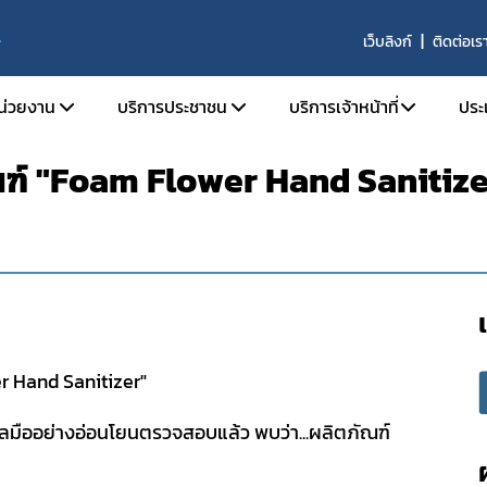
เว็บลิงก์
ติดต่อเร
S
หน่วยงาน
บริการประชาชน
บริการเจ้าหน้าที่
ประ
ณฑ์ "Foam Flower Hand Sanitize
ติความเป็นมา
ตรวจสอบผลิตภัณฑ์
SKYNET
ัยทัศน์ พันธกิจ และหน้าที่ความรับผิดชอบ
คำถามที่พบบ่อย (FAQs)
รายงานการวิเคราะห์ข่าว
ร้องเรียน
รายงานผลการดำเนินงาน
ร้าง
รายงานผลการดำเนินงาน
ากร
จองห้องประชุมห้องอบ
านประจำปี
r Hand Sanitizer"
จัย
แลมืออย่างอ่อนโยนตรวจสอบแล้ว พบว่า...ผลิตภัณฑ์
ารที่เกี่ยวข้อง
รรม