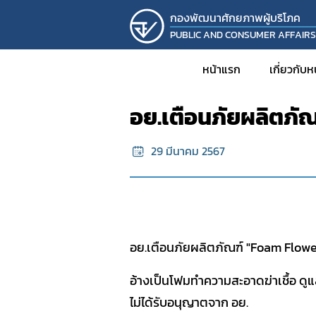
กองพัฒนาศักยภาพผู้บริโภค
PUBLIC AND CONSUMER AFFAIR
หน้าแรก
ข้อมูลผลิตภัณฑ์ผิดกฏหมาย
หน้าแรก
เกี่ยวกับ
อย.เตือนภัยผลิตภั
ประวั
29 มีนาคม 2567
วิส
โครงส
บุคล
รายง
KM
อย.เตือนภัยผลิตภัณฑ์ "Foam Flowe
งานวิ
อ้างเป็นโฟมทำความสะอาดฆ่าเชื้อ ดู
โครงก
ไม่ได้รับอนุญาตจาก อย.
กิจก