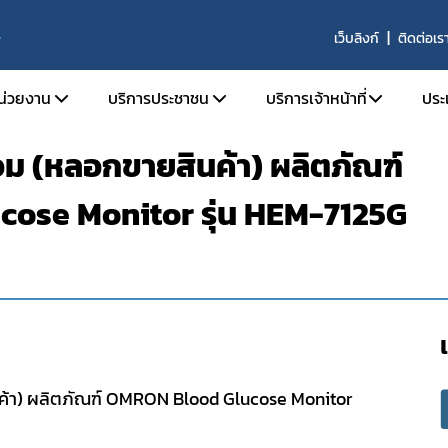
เว็บลิงก์
ติดต่อเร
S
หน่วยงาน
บริการประชาชน
บริการเจ้าหน้าที่
ประ
ม (หลอกขายสินค้า) ผลิตภัณฑ์
ติความเป็นมา
ตรวจสอบผลิตภัณฑ์
SKYNET
ose Monitor รุ่น HEM-7125G
ัยทัศน์ พันธกิจ และหน้าที่ความรับผิดชอบ
คำถามที่พบบ่อย (FAQs)
รายงานการวิเคราะห์ข่าว
ร้องเรียน
รายงานผลการดำเนินงาน
ร้าง
รายงานผลการดำเนินงาน
ากร
จองห้องประชุมห้องอบ
านประจำปี
จัย
ค้า) ผลิตภัณฑ์ OMRON Blood Glucose Monitor
ารที่เกี่ยวข้อง
รรม