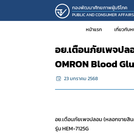
กองพัฒนาศักยภาพผู้บริโภค
PUBLIC AND CONSUMER AFFAIR
หน้าแรก
ข้อมูลผลิตภัณฑ์ผิดกฏหมาย
หน้าแรก
เกี่ยวกับ
อย.เตือนภัยเพจปลอ
ประวั
OMRON Blood Gluc
วิส
โครงส
23 มกราคม 2568
บุคล
รายง
KM
งานวิ
อย.เตือนภัยเพจปลอม (หลอกขายสิน
โครงก
รุ่น HEM-7125G
กิจก