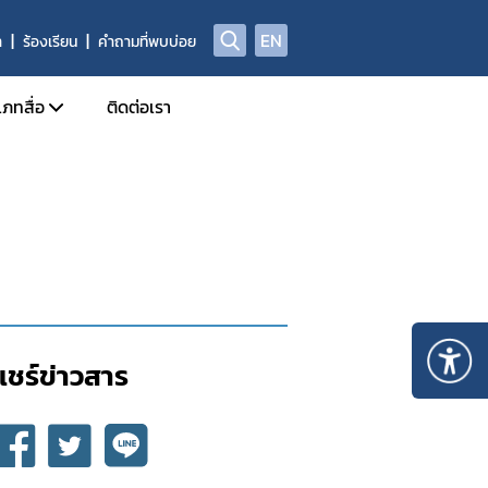
EN
า
ร้องเรียน
คำถามที่พบบ่อย
เภทสื่อ
ติดต่อเรา
ข่าวแจก
ประจำวัน
อินโฟกราฟิก
ด้านข่าวประจำสัปดาห์
Check Sure Share
ด้านข่าวประจำเดือน
ผลิตภัณฑ์ผิดกฎหมาย
รม
แอนิเมชัน
แชร์ข่าวสาร​