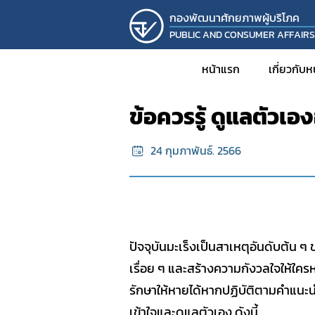
กองพัฒนาศักยภาพผู้บริโภค
PUBLIC AND CONSUMER AFFAIR
หน้าแรก
ข้อมูลอินโฟกราฟิก
หน้าแรก
เกี่ยวกับ
ข้อควรรู้ ดูแลตัวเอง
ประวั
24 กุมภาพันธ์. 2566
วิส
โครงส
บุคล
รายง
KM
ปัจจุบันมะเร็งเป็นสาเหตุอันดับต้น ๆ 
งานวิ
เรื่อย ๆ และสร้างความกังวลใจให้ใคร
โครงก
รักษาให้หายได้หากปฏิบัติตามคำแนะ
กิจก
เข้าใจและดูแลตัวเอง ดังนี้