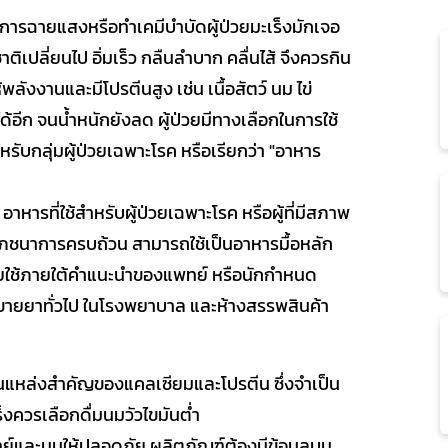
ับการฉายแสงหรือทำเคมีบำบัดผู้ป่วยมะเร็งมักเจอ
เปลี่ยนไป อิ่มเร็ว กลืนลำบาก คลื่นไส้ จึงควรกิน
พลังงานและมีโปรตีนสูง เช่น เนื้อสัตว์ นม ไข่
ด้อีก จนน้ำหนักยังลด ผู้ป่วยมีทางเลือกในการใช้
ับกลุ่มผู้ป่วยเฉพาะโรค หรือเรียกว่า "อาหาร
าหารที่ใช้สำหรับผู้ป่วยเฉพาะโรค หรือผู้ที่มีสภาพ
โภชนาการครบถ้วน สามารถใช้เป็นอาหารมื้อหลัก
โดยใช้ภายใต้คำแนะนำของแพทย์ หรือนักกำหนด
นขายยาทั่วไป ในโรงพยาบาล และห้างสรรพสินค้า
นแหล่งสำคัญของแคลเซียมและโปรตีน ซึ่งจำเป็น
ร็งควรเลือกดื่มนมวัวไขมันต่ำ
ละนมให้ปลอดภัย ผลิตภัณฑ์ต้องมีข้อมูลบน