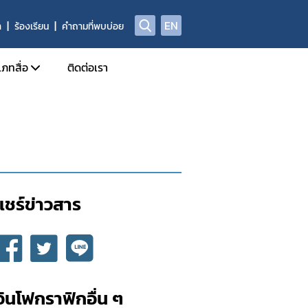
EN
า
ร้องเรียน
คำถามที่พบบ่อย
เภทสื่อ
ติดต่อเรา
ข่าวแจก
ประจำวัน
อินโฟกราฟิก
ด้านข่าวประจำสัปดาห์
Check Sure Share
ด้านข่าวประจำเดือน
ผลิตภัณฑ์ผิดกฎหมาย
แชร์ข่าวสาร​
รม
แอนิเมชัน
อินโฟกราฟิกอื่น ๆ