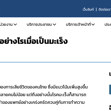
เว็บลิงก์
ติดต่อเร
S
หน่วยงาน
บริการประชาชน
บริการเจ้าหน้าที่
ประ
อย่างไรเมื่อเป็นมะเร็ง
ติความเป็นมา
ตรวจสอบผลิตภัณฑ์
SKYNET
ัยทัศน์ พันธกิจ และหน้าที่ความรับผิดชอบ
คำถามที่พบบ่อย (FAQs)
รายงานการวิเคราะห์ข่าว
ร้องเรียน
รายงานผลการดำเนินงาน
ร้าง
รายงานผลการดำเนินงาน
ากร
จองห้องประชุมห้องอบ
านประจำปี
ของการเสียชีวิตของคนไทย ซึ่งมีแนวโน้มเพิ่มสูงขึ้น
จัย
หลายคนไม่น้อย แต่ถึงอย่างนั้นโรคมะเร็งก็สามารถ
ารที่เกี่ยวข้อง
นำของแพทย์อย่างเคร่งครัดควบคู่กับการทำความ
รรม