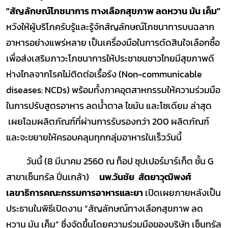
"สัญลักษณ์โภชนาการ ทางเลือกสุขภาพ ลดหวาน มัน เค็ม"
หวังให้ผู้บริโภครับรู้และรู้จักสัญลักษณ์โภชนาการบนฉลาก
อาหารอย่างแพร่หลาย เป็นเครื่องมือในการตัดสินใจเลือกซื้อ
เพื่อส่งเสริมภาวะโภชนาการให้ประชาชนชาวไทยมีสุขภาพดี
ห่างไกลจากโรคไม่ติดต่อเรื้อรัง (Non-communicable
diseases: NCDs) พร้อมทั้งภาคอุตสาหกรรมให้ความร่วมมือ
ในการปรับสูตรอาหาร ลดน้ำตาล ไขมัน และโซเดียม ล่าสุด
เผยโฉมผลิตภัณฑ์ที่ผ่านการรับรองกว่า 200 ผลิตภัณฑ์
และจะขยายให้ครอบคลุมทุกกลุ่มอาหารในเร็ววันนี้
วันนี้ (8 มีนาคม 2560 ณ ท็อป ซุปเปอร์มาร์เก็ต ชั้น G
สาขาเซ็นทรัล ปิ่นเกล้า)
นพ.วันชัย สัตยาวุฒิพงศ์
เลขาธิการคณะกรรมการอาหารและยา
เปิดเผยภายหลังเป็น
ประธานในพิธีเปิดงาน “สัญลักษณ์ทางเลือกสุขภาพ ลด
หวาน มัน เค็ม” ซึ่งจัดขึ้นโดยความร่วมมือของบริษัท เซ็นทรัล