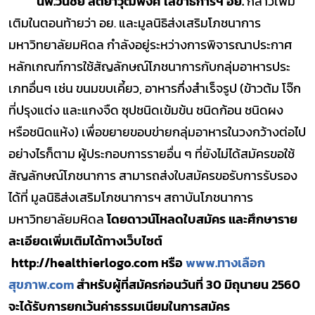
นพ.วันชัย สัตยาวุฒิพงศ์ เลขาธิการฯ อย.
กล่าวเพิ่ม
เติมในตอนท้ายว่า อย. และมูลนิธิส่งเสริมโภชนาการ
มหาวิทยาลัยมหิดล กำลังอยู่ระหว่างการพิจารณาประกาศ
หลักเกณฑ์การใช้สัญลักษณ์โภชนาการกับกลุ่มอาหารประ
เภทอื่นๆ เช่น ขนมขบเคี้ยว, อาหารกึ่งสำเร็จรูป (ข้าวต้ม โจ๊ก
ที่ปรุงแต่ง และแกงจืด ซุปชนิดเข้มข้น ชนิดก้อน ชนิดผง
หรือชนิดแห้ง) เพื่อขยายขอบข่ายกลุ่มอาหารในวงกว้างต่อไป
อย่างไรก็ตาม ผู้ประกอบการรายอื่น ๆ ที่ยังไม่ได้สมัครขอใช้
สัญลักษณ์โภชนาการ สามารถส่งใบสมัครขอรับการรับรอง
ได้ที่ มูลนิธิส่งเสริมโภชนาการฯ สถาบันโภชนาการ
มหาวิทยาลัยมหิดล
โดยดาวน์โหลดใบสมัคร และศึกษาราย
ละเอียดเพิ่มเติมได้ทางเว็บไซต์
http://healthierlogo.com หรือ
www.ทางเลือก
สุขภาพ.com
สำหรับผู้ที่สมัครก่อนวันที่ 30 มิถุนายน 2560
จะได้รับการยกเว้นค่าธรรมเนียมในการสมัคร