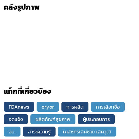
คลังรูปภาพ
แท็กที่เกี่ยวข้อง
FDAnews
oryor
การผลิต
การเลือกซื้อ
จดแจ้ง
ผลิตภัณฑ์สุขภาพ
ผู้ประกอบการ
อย.
สาระความรู้
เภสัชกรเลิศชาย เลิศวุฒิ