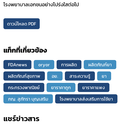
โรงพยาบาลเอกชนอย่างโปร่งใสต่อไป
ดาวน์โหลด PDF
แท็กที่เกี่ยวข้อง
FDAnews
oryor
การผลิต
ผลิตภัณฑ์ยา
ผลิตภัณฑ์สุขภาพ
อย.
สาระความรู้
ยา
กระทรวงพาณิชย์
ยาราคาถูก
ยาราคาแพง
ภญ. สุภัทรา บุญเสริม
โรงพยาบาลส่งเสริมการใช้ยา
แชร์ข่าวสาร​