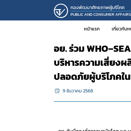
กองพัฒนาศักยภาพผู้บริโภค
PUBLIC AND CONSUMER AFFAIR
หน้าแรก
ข้อมูลข่าวสาร
หน้าแรก
เกี่ยวกับ
อย. ร่วม WHO–SEAR
ประวั
บริหารความเสี่ยงผ
วิส
ปลอดภัยผู้บริโภคใน
โครงส
บุคล
9 ธันวาคม 2568
รายง
KM
งานวิ
โครงก
กิจก