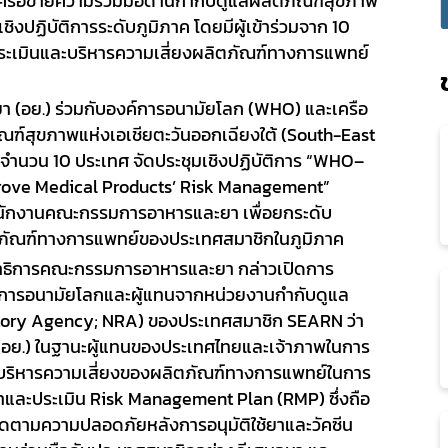
รือข่ายความร่วมมือด้านกำกับดูแลผลิตภัณฑ์สุขภาพ
ชิงปฏิบัติการระดับภูมิภาค โดยมีผู้เข้าร่วมจาก 10
ระเมินและบริหารความเสี่ยงผลิตภัณฑ์ทางการแพทย์
ย.) ร่วมกับองค์การอนามัยโลก (
WHO)
และเครือ
ณฑ์สุขภาพแห่งเอเชียตะวันออกเฉียงใต้ (
South-East
จำนวน 10 ประเทศ จัดประชุมเชิงปฏิบัติการ “
WHO–
ove Medical Products’ Risk Management”
ักงานคณะกรรมการอาหารและยา เพื่อยกระดับ
ตภัณฑ์ทางการแพทย์ของประเทศสมาชิกในภูมิภาค
ขาธิการคณะกรรมการอาหารและยา
กล่าวเปิดการ
ค์การอนามัยโลกและผู้แทนจากหน่วยงานกำกับดูแล
tory Agency; NRA)
ของประเทศสมาชิก
SEARN
ว่า
ย.) ในฐานะผู้แทนของประเทศไทยและเจ้าภาพในการ
รบริหารความเสี่ยงของผลิตภัณฑ์ทางการแพทย์ในการ
าและประเมิน
Risk Management Plan (RMP)
ซึ่งถือ
ะติดตามความปลอดภัยหลังการอนุมัติใช้ยาและวัคซีน