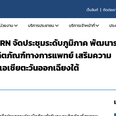
เว็บลิงก์
ติดต่อเร
S
หน่วยงาน
บริการประชาชน
บริการเจ้าหน้าที่
ประ
N จัดประชุมระดับภูมิภาค พัฒนา
ติความเป็นมา
ตรวจสอบผลิตภัณฑ์
SKYNET
ลิตภัณฑ์ทางการแพทย์ เสริมความ
ัยทัศน์ พันธกิจ และหน้าที่ความรับผิดชอบ
คำถามที่พบบ่อย (FAQs)
รายงานการวิเคราะห์ข่าว
ร้องเรียน
รายงานผลการดำเนินงาน
เอเชียตะวันออกเฉียงใต้
ร้าง
รายงานผลการดำเนินงาน
ากร
จองห้องประชุมห้องอบ
านประจำปี
จัย
ารที่เกี่ยวข้อง
รรม