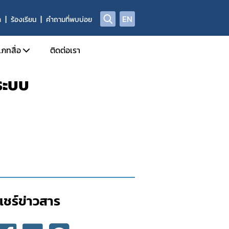
EN
า
ร้องเรียน
คำถามที่พบบ่อย
เภทสื่อ
ติดต่อเรา
ระบบ
ข่าวแจก
ประจำวัน
อินโฟกราฟิก
ด้านข่าวประจำสัปดาห์
Check Sure Share
ด้านข่าวประจำเดือน
ผลิตภัณฑ์ผิดกฎหมาย
รม
แอนิเมชัน
แชร์ข่าวสาร​