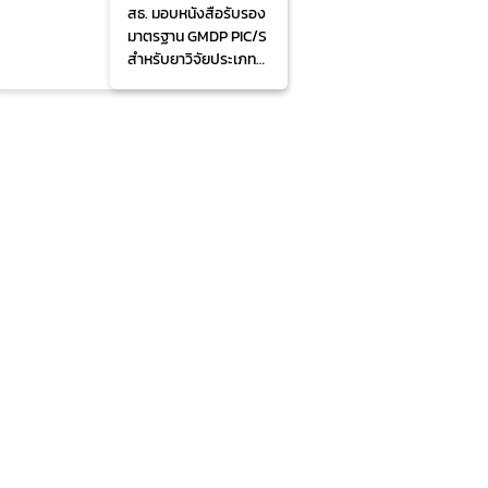
สธ. มอบหนังสือรับรอง
มาตรฐาน GMDP PIC/S
สำหรับยาวิจัยประเภท
เซลล์บำบัดแห่งแรก
หนุนไทยสู่ศูนย์กลาง
ผลิตภัณฑ์การแพทย์ขั้น
สูงด้วยมาตรฐานระดับ
สากล