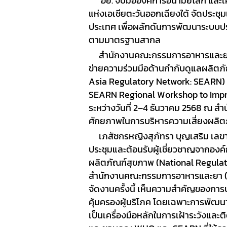
อย. จับมือองค์การอนามัยโลก และเค
แห่งเอเชียตะวันออกเฉียงใต้ จัดประชุมเ
SOP
ประเทศ เพื่อผลักดันการพัฒนาระบบป
ตามมาตรฐานสากล
สำนักงานคณะกรรมการอาหารและยา (อ
ข่ายความร่วมมือด้านกำกับดูแลผลิตภั
Asia Regulatory Network: SEARN)
SEARN Regional Workshop to Impr
ระหว่างวันที่
2–4
ธันวาคม
2568
ณ สำน
ศักยภาพในการบริหารความเสี่ยงผลิ
เภสัชกรหญิงสุภัทรา บุญเสริม เล
ประชุมและต้อนรับผู้เชี่ยวชาญจากอง
ผลิตภัณฑ์สุขภาพ (
National Regula
สำนักงานคณะกรรมการอาหารและยา (อ
จัดงานครั้งนี้ เห็นความสำคัญของกา
คุ้มครองผู้บริโภค โดยเฉพาะการพัฒน
เป็นเครื่องมือหลักในการเฝ้าระวังแล