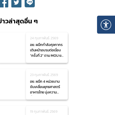
ข่าวล่าสุดอื่น ๆ
24 กุมภาพันธ์. 2569
อย. ผนึกกำลังศุลกากร
เดินหน้าอบรมต่อเนื่อง
“ครั้งที่ 2” ตาม MOU ยก
ระดับผู้นำเข้า - ตัวแทน
ออกของผลิตภัณฑ์
สุขภาพ มุ่งเน้นแก้ไข
23 กุมภาพันธ์. 2569
ประเด็นปัญหา เสริมขีด
อย. ผนึก 4 หน่วยงาน
ความสามารถแข่งขัน
ขับเคลื่อนยุทธศาสตร์
เศรษฐกิจไทย
อาหารไทย มุ่งความ
มั่นคงและปลอดภัย
19 กุมภาพันธ์. 2569