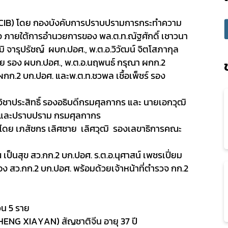
CIB
) โดย กองบังคับการปราบปรามการกระทำความ
จ
ภายใต้การอำนวยการของ พล.ต.ท.ณัฐศักดิ์ เชาวนา
ภูมิ จารุปรัชญ์ ผบก.ปอศ.
,
พ.ต.อ.วิวัฒน์ จิตโสภากุล
่วย รอง ผบก.ปอศ.
,
พ.ต.อ.นฤพนธ์ กรุณา ผกก.
2
 ผกก.
2
บก.ปอศ. และพ.ต.ท.ชวพล เชื้อเพ็ชร์ รอง
ิชาประสิทธิ์ รองอธิบดีกรมศุลกากร และ นายเอกวุฒิ
ละปราบปราม กรมศุลกากร
 โดย
เภสัชกร เลิศชาย เลิศวุฒิ รองเลขาธิการคณะ
 เป็นสุข สว.กก.2 บก.ปอศ.
ร.ต.อ.
นุศาสน์ เพชรเปี่ยม
 รอง สว.กก.2 บก.ปอศ.
พร้อมด้วยเจ้าหน้าที่ตำรวจ กก.2
นวน
5
ราย
HENG XIAYAN
) สัญชาติจีน อายุ 37 ปี