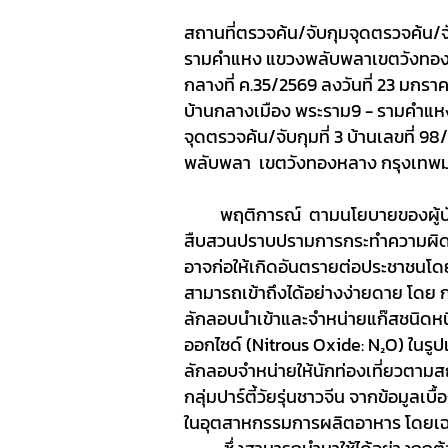
สถานที่ตรวจค้น/จับกุม
จุดตรวจค้น/จั
รามคำแหง แขวงพลับพลา
เขตวังทอ
กลางที่ ค.35/
256
9 ลงวันที่ 23 มกร
บ้านกลางเมือง พระราม9 - รามคำแ
จุดตรวจค้น/จับกุมที่ 3
บ้านเลขที่ 9
พลับพลา
เขตวังทองหลาง กรุงเทพ
พฤติการณ์
ตามนโยบายของผู้บัง
สืบสวนปราบปรามการกระทำความผิดที่เ
อาจก่อให้เกิดอันตรายต่อประชาชนโดยท
สามารถเข้าถึงได้อย่างง่ายดาย โดย ก
ลักลอบนำเข้าและจำหน่ายแก๊สชนิดหนึ่งซึ
ออกไซด์ (
Nitrous Oxide: N
₂
O)
ในรู
ลักลอบจำหน่ายให้นักท่องเที่ยวตามสถาน
กลุ่มปาร์ตี้วัยรุ่นชาวจีน จากข้อมูลเบื้
ในอุตสาหกรรมการผลิตอาหาร โดยเฉ