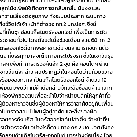
งตามกฎหมาย แต่แท้จริงแล้วผู้ซื้อจำนวนมากกลับ
ูกโป่งเพื่อให้เกิดอาการเคลิบเคลิ้ม มึนงง และ
กิดความเสี่ยงต่อสุขภาพ ทั้งระบบประสาท ระบบทาง
งชีวิตได้
เจ้าหน้าที่ตำรวจ กก.2 บก.ปอศ. จึงมี
ี่เก็บซุกซ่อนแก๊สไนตรัสออกไซด์ เพื่อเป็นการตัด
ระชาชนทั่วไป โดยตั้งแต่เมื่อช่วงเดือน ส.ค. 68 กก.2
ไนตรัสออกไซด์จากพ่อค้าชาวจีน จนสามารถจับกุมตัว
 ที่บรรทุกมาส่งเต็มท้ายกระโปรงรถ ซึ่งในเช้าวันรุ่ง
่อศาลฯ เพื่อทำการตรวจค้นอีก 2 จุด คือ คอนโดฯ ย่าน
าชาวจีนดังกล่าว ผลปรากฏว่า
ในคอนโดย่านห้วยขวาง
พร้อมของกลาง เป็นแก๊สไนตรัสออกไซด์ จำนวน 12
เติมพบว่า แม่ค้าดังกล่าวมักจะสั่งซื้อสินค้ามาจาก
ห้องพักของตนเพื่อจะนำไปจำหน่ายปลีกให้ลูกค้าทั่ว
ู้ต้องหา
ชาวจีนซึ่งผู้ต้องหาให้การว่าอาศัยอยู่กับเพื่อน
ข้าไปตรวจสอบ ไม่พบผู้อยู่อาศัย และสิ่งของผิด
การถังแก๊ส ไนตรัสออกไซด์เปล่า ซึ่งเจ้าหน้าที่ฯ
ารเข้าตรวจค้น
อย่างไรก็ตาม ทาง กก.2 บก.ปอศ.ยังคง
กลอบค้าแก๊สไนตรัส-ออกไซด์ มาอย่างต่อเนื่อง โดย