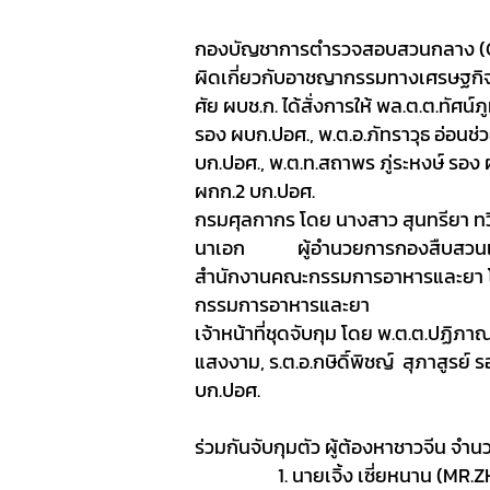
SOP
กองบัญชาการตำรวจสอบสวนกลาง (
ผิดเกี่ยวกับอาชญากรรมทางเศรษฐกิ
ศัย ผบช.ก. ได้สั่งการให้ พล.ต.ต.ทัศน์
รอง ผบก.ปอศ.
,
พ.ต.อ.ภัทราวุธ อ่อนช
บก.ปอศ.
, พ.ต.ท.สถาพร ภู่ระหงษ์ รอง
ผกก.
2
บก.ปอศ.
กรมศุลกากร โดย
นางสาว สุนทรียา ทว
นาเอก ผู้อำนวยการกองสืบสวนแ
สำนักงานคณะกรรมการอาหารและยา
กรรมการอาหารและยา
เจ้าหน้าที่ชุดจับกุม โดย
พ.ต.ต.ปฏิภาณ
แสงงาม
,
ร.ต.อ.กษิดิ์พิชญ์ สุภาสูรย์
บก.ปอศ.
ร่วมกันจับกุมตัว ผู้ต้องหาชาวจีน จำ
1
. นายเจิ้ง เซี่ยหนาน (
MR.Z