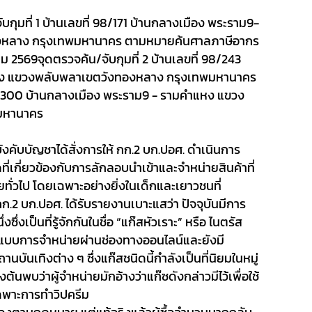
บกุมที่
1
บ้านเลขที่ 98/171 บ้านกลางเมือง พระราม9-
งหลาง กรุงเทพมหานาคร ตามหมายค้นศาลภาษีอากร
าคม
256
9
จุดตรวจค้น/จับกุมที่
2
บ้านเลขที่ 98/243
หง แขวงพลับพลา
เขตวังทองหลาง กรุงเทพมหานาคร
8/300 บ้านกลางเมือง พระราม9 - รามคำแหง แขวง
มหานาคร
คับบัญชาได้สั่งการให้ กก.2 บก.ปอศ. ดำเนินการ
กี่ยวข้องกับการลักลอบนำเข้าและจำหน่ายสินค้าที่
ั่วไป โดยเฉพาะอย่างยิ่งในเด็กและเยาวชนที่
ก.2 บก.ปอศ. ได้รับรายงานเบาะแสว่า ปัจจุบันมีการ
่งเป็นที่รู้จักกันในชื่อ “แก๊สหัวเราะ” หรือ ไนตรัส
ปแบบการจำหน่ายผ่านช่องทางออนไลน์และยังมี
บันเทิงต่าง ๆ ซึ่งแก๊สชนิดนี้กำลังเป็นที่นิยมในหมู่
องต้นพบว่าผู้จำหน่ายมักอ้างว่าแก๊ซดังกล่าวมีไว้เพื่อใช้
พาะการทำวิปครีม