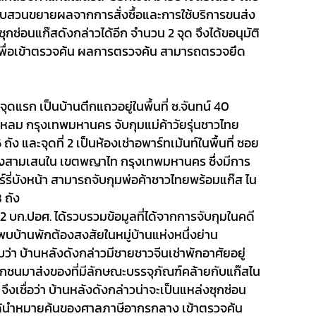
ีสืบสวนขยายผลจากการสั่งซื้อและการใช้บริการขนส่ง
กซ่อนแก๊สดังกล่าวได้อีก จำนวน
2
จุด จึงได้ขอนุมัติ
ื่อเข้าตรวจค้น ผลการตรวจค้น สามารถตรวจยึด
จุดแรก เป็นบ้านตึกแถวอยู่ในพื้นที่ ซ.จันทน์ 40
ลม กรุงเทพมหานคร จับกุมแม่ค้าวัยรุ่นชาวไทย
6
ถัง และจุดที่
2
เป็นห้องเช่าอพาร์ทเม้นท์ในพื้นที่ ซอย
ขวงสามเสนใน เขตพญาไท กรุงเทพมหานคร ซึ่งมีการ
รี่บังหน้า สามารถจับกุมพ่อค้าชาวไทยพร้อมแก๊ส ไน
 ถัง
ก.2 บก.ปอศ. ได้รวบรวมข้อมูลที่ได้จากการจับกุมในคดี
บบ้านพักต้องสงสัยในหมู่บ้านแห่งหนึ่งย่าน
่า บ้านหลังดังกล่าวมีชายชาวจีนเช่าพักอาศัยอยู่
อกชนมาส่งของที่มีลักษณะบรรจุภัณฑ์คล้ายกับแก๊สไน
 จึงเชื่อว่า บ้านหลังดังกล่าวน่าจะเป็นแหล่งซุกซ่อน
ด้นำหมายค้นของศาลภาษีอากรกลาง เข้าตรวจค้น