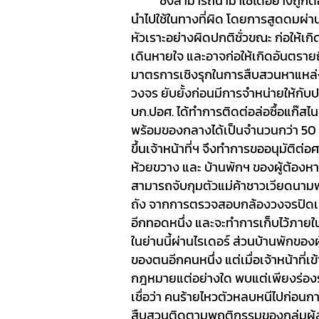
ซึ่งสามารถนำมาใช้ได้อย่างถูกต้อ
นำไปใช้ในทางที่ผิด โดยการสูดดมผ่านล
หัวเราะอย่างผิดปกติชั่วขณะ ก่อให้เ
เดินหายใจ และอาจก่อให้เกิดอันตรายถึ
มาตรการเชิงรุกในการสืบสวนหาแหล่งท
วงจร ยับยั้งก่อนมีการจำหน่ายให้กับป
บก.ปอศ. ได้ทำการติดต่อล่อซื้อแก๊ส
พร้อมของกลางได้เป็นจำนวนกว่า 50 ถัง
ขึ้นเจ้าหน้าที่ฯ จึงทำการขออนุมัติต
ห้วยขวาง และ บ้านพักฯ ของผู้ต้องห
สามารถจับกุมตัวแม่ค้าชาวเวียดนาม
ถัง จากการตรวจสอบกล้องวงจรปิดเพิ่ม
อีกทอดหนึ่ง และจะทำการเก็บไว้ภายใน
ในย่านนี้ผ่านไรเดอร์ ส่วนบ้านพักของผ
ของตนอีกคนหนึ่ง แต่เมื่อเจ้าหน้าที่เ
กฎหมายแต่อย่างใด พบแต่เพียงร่องรอย
เชื่อว่า คนร้ายไหวตัวหลบหนีไปก่อนก
สืบสวนติดตามพฤติกรรมของกลุ่มผู้ลั