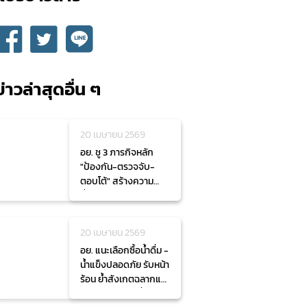
ข่าวล่าสุดอื่น ๆ
20 เมษายน 2569
อย. ชู 3 ภารกิจหลัก
"ป้องกัน-ตรวจจับ-
ตอบโต้" สร้างความ
มั่นคงทางยาและอาหาร
ในสถานการณ์วิกฤต
20 เมษายน 2569
อย. แนะเลือกซื้อน้ำดื่ม -
น้ำแข็งปลอดภัย รับหน้า
ร้อน ย้ำสังเกตฉลากและ
แหล่งผลิต ลดเสี่ยงปน