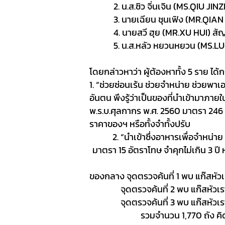
2
. น.ส.ซิว จิ่นเจิน (
MS.QIU JIN
3
. นายเฉียน ชุนเฟิง (
MR.QIAN
4
. นายสวี ฮุย (
MR.XU HUI
) สัญ
5
. น.ส.หลัว หยวนหยวน (
MS.L
โดยกล่าวหาว่า
ผู้ต้องหาทั้ง
5
ราย ได้
1
. “ช่วยซ่อนเร้น ช่วยจำหน่าย ช่วยพาเอ
อันตน พึงรู้ว่าเป็นของที่นำเข้ามาภา
พ.ร.บ.ศุลกากร พ.ศ.
2560
มาตรา
246
ราคาของฯ หรือทั้งจำทั้งปรับ
2
. “นำเข้าซึ่งอาหารเพื่อจำหน่า
มาตรา
15
อัตราโทษ จำคุกไม่เกิน
3
ปี 
ของกลาง
จุดตรวจค้นที่
1
พบ แก๊สหัวเ
จุดตรวจค้นที่ 2 พบ แก๊สหัวเ
จุดตรวจค้นที่ 3 พบ แก๊สหัวเ
รวมจำนวน 1
,770
ถัง คิ