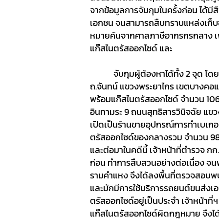
จากข้อมูลการจับกุมในครั้งก่อน ได้ม
เอกชน จนสามารถสืบทราบแหล่งเก็บซุ
หมายค้นจากศาลภาษีอากรกรกลาง เพ
แก๊สไนตรัสออกไซด์ และ
จับกุมผู้ต้องหาได้ทั้ง
2
จุด โดย
ถ.จันทน์ แขวงพระยาไกร เขตบางคอแห
พร้อมแก๊สไนตรัสออกไซด์ จำนวน
10
อินทามระ 9 ถนนสุทธิสารวินิจฉัย แ
เปิดเป็นร้านขายอุปกรณ์การทำเบเกอร์
ตรัสออกไซด์ของกลางรวม จำนวน 98
และต่อมาในคดีนี้ เจ้าหน้าที่ตำรวจ ก
ก่อน ทำการสืบสวนอย่างต่อเนื่อง จนพ
รามคำแหง จึงได้ลงพื้นที่ตรวจสอบพบว
และมักมีการใช้บริการรถยนต์ขนส่งเ
ตรัสออกไซด์อยู่เป็นประจำ เจ้าหน้าที่ฯ
แก๊สไนตรัสออกไซด์ผิดกฎหมาย จึงไ