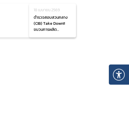
เปื้อน
18 เมษายน 2569
ตำรวจสอบสวนกลาง
(CIB) Take Down!!
ขบวนการผลิต
“ผงชูรส–รสดีปลอม”
ข้ามจังหวัด ยึดสินค้า
ปลอมล็อตใหญ่