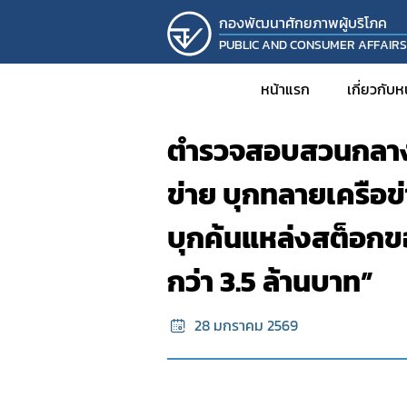
กองพัฒนาศักยภาพผู้บริโภค
PUBLIC AND CONSUMER AFFAIR
หน้าแรก
ข้อมูลข่าวสาร
หน้าแรก
เกี่ยวกับ
ตำรวจสอบสวนกลาง (
ประวั
ข่าย บุกทลายเครือข
วิส
บุกค้นแหล่งสต็อกขอ
โครงส
บุคล
กว่า 3.5 ล้านบาท”
รายง
KM
28 มกราคม 2569
งานวิ
โครงก
กิจก