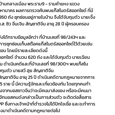
71 บ้านกลางเมือง พระราม9 - รามคำแหง แขวง
านาคร ผลการตรวจค้นพบแก๊สไนตรัสออกไซด์ ที่มี
 ถัง ซุกซ่อนอยู่ภายในบ้าน จึงได้จับกุมตัว นายเจิ้ง
.ส. ซิว จิ่นเจิน สัญชาติจีน อายุ 28 ปี ผู้ครอบครอง
ด้ทราบข้อมูลอีกว่า
ที่บ้านเลขที่ 98/243ฯ และ
ีการซุกซ่อนเก็บสต๊อคแก๊สไนตรัสออกไซด์ไว้ด้วยเช่น
จสอบ โดยมีรายละเอียดดังนี้
สออกไซด์ จำนวน
620
ถัง และได้จับกุมตัว นายเฉียน
้าน ดำเนินคดี
และที่บ้านเลขที่
98/300
ฯ พบแก๊สไน
ับกุมตัว นายสวี ฮุย สัญชาติจีน
 สัญชาติจีน อายุ 25 ปี ดำเนินคดีตามกฎหมาย
จากการ
5
ราย นี้ มีความรู้จักและเกี่ยวข้องกัน โดยทุกคนทำ
สั่งจากบอสชาวจีนว่าจะมีคนมาส่งของ หรือจะมีคนมา
ู้จักบอสคนดังกล่าวเป็นการส่วนตัว จะติดต่อสื่อสาร
PP
ซึ่งทางเจ้าหน้าที่ตำรวจไม่ได้
ปักใจเชื่อ และจะทำการ
วข้องมาดำเนินคดีตามกฎหมายต่อไป