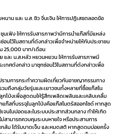
ี่ยหนาน และ น.ส. ซิว จิ่นเจิน ให้การปฏิเสธตลอดข้อ
ชุนเฟิง ให้การรับสารภาพว่ามีการนำแก๊สที่มีแหล่ง
่อนไว้ในสถานที่ดังกล่าวเพื่อจำหน่ายให้กับประชาชน
าณ 25
,000
บาท/เดือน
ุย และ น.ส.หลัว หยวนหยวน ให้การรับสารภาพมี
ะเทศดังกล่าว มาซุกซ่อนไว้ในสถานที่ดังกล่าวเพื่อ
ปรามการกระทำความผิดเกี่ยวกับอาชญากรรมทาง
วมถึงกลุ่มวัยรุ่นและเยาวชนทั้งหลายที่ซื้อแก๊สไน
ลูกโป่งเพื่อสูดดมให้รู้สึกเพลิดเพลินและเคลิบเคลิ้ม
แก๊สที่บรรจุในลูกโป่งคือแก๊สไนตรัสออกไซด์ หากสูด
กซิเจนในปอดและในระบบประสาทส่วนกลาง ทำให้เกิด
กายไม่สามารถควบคุมระบบหายใจ หรือประสานการ
หกล้ม ได้รับบาดเจ็บ และหมดสติ หากสูดดมบ่อยครั้ง