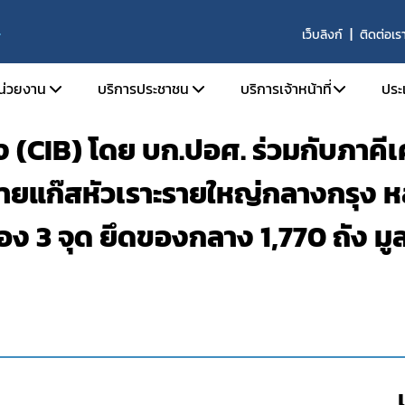
เว็บลิงก์
ติดต่อเร
S
หน่วยงาน
บริการประชาชน
บริการเจ้าหน้าที่
ประ
CIB) โดย บก.ปอศ. ร่วมกับภาคีเ
ติความเป็นมา
ตรวจสอบผลิตภัณฑ์
SKYNET
่ายแก๊สหัวเราะรายใหญ่กลางกรุง ห
ัยทัศน์ พันธกิจ และหน้าที่ความรับผิดชอบ
คำถามที่พบบ่อย (FAQs)
รายงานการวิเคราะห์ข่าว
ร้องเรียน
รายงานผลการดำเนินงาน
ง 3 จุด ยึดของกลาง 1,770 ถัง มูล
ร้าง
รายงานผลการดำเนินงาน
ากร
จองห้องประชุมห้องอบ
านประจำปี
จัย
ารที่เกี่ยวข้อง
รรม