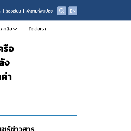
EN
า
ร้องเรียน
คำถามที่พบบ่อย
เภทสื่อ
ติดต่อเรา
ครือ
ข่าวแจก
ลัง
ประจำวัน
อินโฟกราฟิก
ด้านข่าวประจำสัปดาห์
Check Sure Share
ค่า
ด้านข่าวประจำเดือน
ผลิตภัณฑ์ผิดกฎหมาย
รม
แอนิเมชัน
แชร์ข่าวสาร​