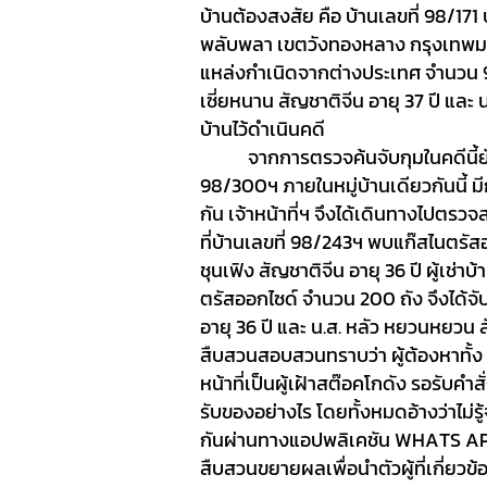
บ้านต้องสงสัย คือ บ้านเลขที่ 98/1
พลับพลา เขตวังทองหลาง กรุงเทพมห
แหล่งกำเนิดจากต่างประเทศ จำนวน 950
เซี่ยหนาน สัญชาติจีน อายุ 37 ปี และ น
บ้านไว้ดำเนินคดี
จากการตรวจค้นจับกุมในคดีนี้ยังไ
98/300ฯ ภายในหมู่บ้านเดียวกันนี้ ม
กัน เจ้าหน้าที่ฯ จึงได้เดินทางไปตรว
ที่บ้านเลขที่ 98/243ฯ พบแก๊สไนตรั
ชุนเฟิง สัญชาติจีน อายุ 36 ปี ผู้เช่าบ
ตรัสออกไซด์ จำนวน
200
ถัง จึงได้จ
อายุ 36 ปี และ น.ส. หลัว หยวนหยวน
สืบสวนสอบสวนทราบว่า ผู้ต้องหาทั้ง
หน้าที่เป็น
ผู้เฝ้าสต๊อคโกดัง รอรับคำ
รับของอย่างไร โดยทั้งหมดอ้างว่าไม่ร
กันผ่านทางแอปพลิเคชัน
WHATS A
สืบสวนขยายผลเพื่อนำตัวผู้ที่เกี่ย