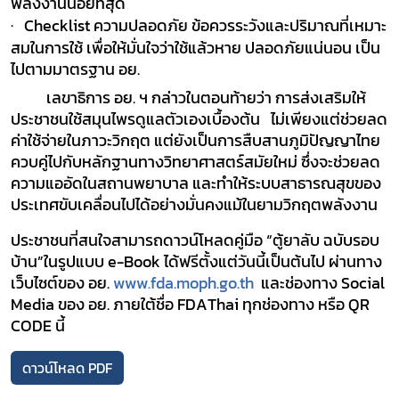
พลังงานน้อยที่สุด
·
Checklist
ความปลอดภัย
ข้อควรระวังและปริมาณที่เหมาะ
สมในการใช้ เพื่อให้มั่นใจว่าใช้แล้วหาย ปลอดภัยแน่นอน เป็น
ไปตามมาตรฐาน อย.
เลขาธิการ อย. ฯ
กล่าวในตอนท้ายว่า
การส่งเสริมให้
ประชาชนใช้สมุนไพรดูแลตัวเองเบื้องต้น ไม่เพียงแต่ช่วยลด
ค่าใช้จ่ายในภาวะวิกฤต แต่ยังเป็นการสืบสานภูมิปัญญาไทย
ควบคู่ไปกับหลักฐานทางวิทยาศาสตร์สมัยใหม่ ซึ่งจะช่วยลด
ความแออัดในสถานพยาบาล และทำให้ระบบสาธารณสุขของ
ประเทศขับเคลื่อนไปได้อย่างมั่นคงแม้ในยามวิกฤตพลังงาน
ประชาชนที่สนใจสามารถดาวน์โหลดคู่มือ
“
ตู้ยาลับ ฉบับรอบ
บ้าน”
ในรูปแบบ
e-Book
ได้ฟรีตั้งแต่วันนี้เป็นต้นไป ผ่านทาง
เว็บไซต์ของ อย.
www.fda.moph.go.th
และช่องทาง
Social
Media
ของ อย. ภายใต้ชื่อ
FDAThai
ทุกช่องทาง หรือ
QR
CODE
นี้
ดาวน์โหลด PDF