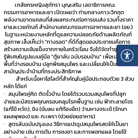
เภสัชกรหญิงสุภัทรา บุญเสริม เลขาธิการคณะ
กรรมการอาหารและยา
เปิดเผยว่า ท่ามกลางภาวะวิกฤต
พลังงานขาดแคลนที่ส่งผลกระทบต่อการขนส่ง รวมทั้งราคา
ยาและเวชภัณฑ์
สำนักงานคณะกรรมการอาหารและยา (อย.)
ในฐานะหน่วยงานหลักที่ดูแลความปลอดภัยด้านผลิตภัณฑ์
สุขภาพ เล็งเห็นว่า "ทางรอด" ที่ดีที่สุดของประชาชนคือการ
สร้างความเข้มแข็งจากภายในครัวเรือน จึงได้จัดทำชุดความ
รู้พิเศษในรูปแบบคู่มือ
“
ตู้ยาลับ ฉบับรอบบ้าน”
เพื่อเปลี่ยน
พื้นที่ว่างรอบบ้าน ปลูกพืชสมุนไพร และเปลี่ยนให้เป็นคลังยา
สามัญประจำบ้านที่ทรงประสิทธิภาพ
สำหรับเนื้อหาไฮไลต์ที่สำคัญในคู่มือประกอบด้วย
3 ส่วน
หลัก ได้แก่
·
สมุนไพรคู่คิด ติดรั้วบ้าน
โดยได้รวบรวม
สมุนไพรที่ปลูก
ง่ายและมีสรรพคุณครอบคลุมโรคพื้นฐาน เช่น
ฟ้าทะลายโจร
(
แก้ไข้ หวัด)
,
ขิง
(
ขับลม แก้ท้องอืด)
ว่านหางจระเข้
(
รักษา
แผลพุพอง) และ
กะเพรา
(
ช่วยย่อยอาหาร)
·
สูตรลับฉบับปรุงเอง
วิธีการแปรรูปสมุนไพรสดให้เป็นยา
อย่างง่าย เช่น การต้ม การชงชา และการพอกแผล โดยใช้