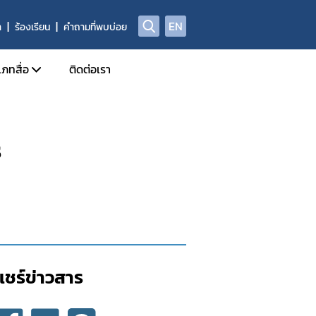
EN
า
ร้องเรียน
คำถามที่พบบ่อย
เภทสื่อ
ติดต่อเรา
ข่าวแจก
ร
ประจำวัน
อินโฟกราฟิก
ด้านข่าวประจำสัปดาห์
Check Sure Share
ด้านข่าวประจำเดือน
ผลิตภัณฑ์ผิดกฎหมาย
รม
แอนิเมชัน
แชร์ข่าวสาร​