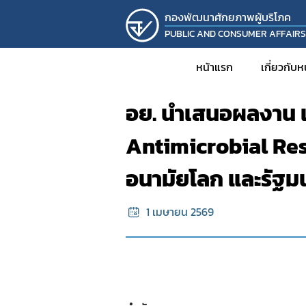
กองพัฒนาศักยภาพผู้บริโภค
PUBLIC AND CONSUMER AFFAIR
หน้าแรก
ข้อมูลข่าวสาร
หน้าแรก
เกี่ยวกับ
อย. นำเสนอผลงาน แ
ประวั
Antimicrobial Res
วิส
อนามัยโลก และรัฐม
โครงส
บุคล
1 เมษายน 2569
รายง
KM
งานวิ
โครงก
กิจก