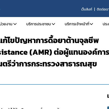
เว็บลิงก์
ติดต่อเร
S
หน่วยงาน
บริการประชาชน
บริการเจ้าหน้าที่
ประ
ก้ไขปัญหาการดื้อยาต้านจุลชีพ
ติความเป็นมา
ตรวจสอบผลิตภัณฑ์
SKYNET
istance (AMR) ต่อผู้แทนองค์กา
ัยทัศน์ พันธกิจ และหน้าที่ความรับผิดชอบ
คำถามที่พบบ่อย (FAQs)
รายงานการวิเคราะห์ข่าว
ร้องเรียน
รายงานผลการดำเนินงาน
นตรีว่าการกระทรวงสาธารณสุข
ร้าง
รายงานผลการดำเนินงาน
ากร
จองห้องประชุมห้องอบ
านประจำปี
จัย
ารที่เกี่ยวข้อง
รรม