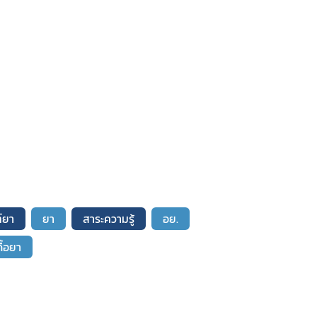
์ยา
ยา
สาระความรู้
อย.
ดื้อยา