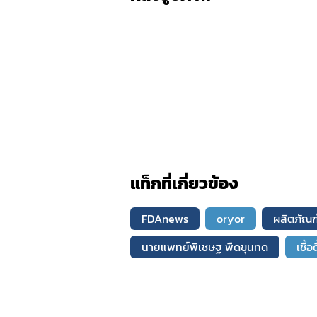
แท็กที่เกี่ยวข้อง
FDAnews
oryor
ผลิตภัณฑ
นายแพทย์พิเชษฐ พืดขุนทด
เชื้อ