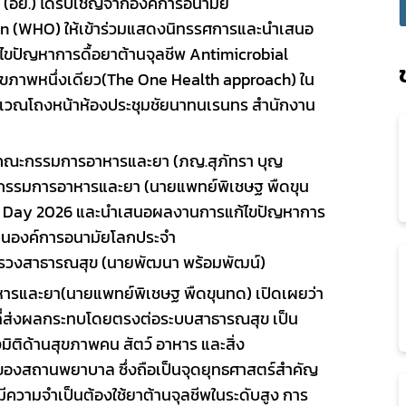
(อย.)
ได้รับเชิญจากองค์การอนามัย
on (WHO)
ให้เข้าร่วมแสดงนิทรรศการและนำเสนอ
ก้ไขปัญหาการดื้อยาต้านจุลชีพ
Antimicrobial
ขภาพหนึ่งเดียว
(The One Health approach)
ใน
ิเวณโถงหน้าห้องประชุมชัยนาท
นเร
นทร
สำนักงาน
รคณะกรรมการอาหารและยา
(
ภญ.สุภัทรา บุญ
กรรมการอาหารและยา
(
นายแพทย์
พิเชษฐ พืดขุน
h Day 2026
และนำเสนอ
ผลงาน
การ
แก้ไขปัญหาการ
แทนองค์การอนามัยโลกประจำ
ทรวงสาธารณสุข
(
นายพัฒนา พร้อม
พัฒน์
)
หารและยา
(
นายแพทย์พิเชษฐ พืดขุนทด
)
เปิดเผยว่า
ที่ส่งผลกระทบโดยตรงต่อระบบสาธารณสุข
เป็น
งมิติด้านสุขภาพคน สัตว์ อาหาร และสิ่ง
บทของสถานพยาบาล
ซึ่งถือเป็นจุดยุทธศาสตร์สำคัญ
่มีความจำเป็นต้องใช้ยาต้านจุลชีพในระดับสูง
การ