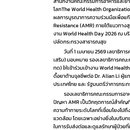
สำนักงานคณะกรรมการอาหารและยา 
SOP
โลก
The World
Health Organizati
ผลการบูรณาการความร่วมมือ
เพื่อแ
Resistance (AMR)
ภายใต้แนวทางสุ
งาน
World Health Day 2026
ณ
บร
ปลัดกระทรวงสาธารณสุข
วันที่
1 เมษายน 2569
เลขาธิกา
เสริม
)
มอบหมาย
รองเลขาธิการคณะ
ทด
)
ให้เข้าร่วมเข้างาน
World Healt
ดื้อยาต้านจุลชีพ
ต่อ
D
r. Alian Li
ผู้
ประเทศไทย
และ
รัฐมนตรีว่าการกระ
รองเลขาธิการคณะกรรมการอา
ปัญหา
AMR
เป็นวิกฤตการณ์สำคัญ
ความท้าทายระดับโลกที่เชื่อมโยง
ไปถึ
แวดล้อม
โดยเฉพาะอย่างยิ่งในบริ
ในการรับส่งต่อและดูแลรักษาผู้ป่วยที