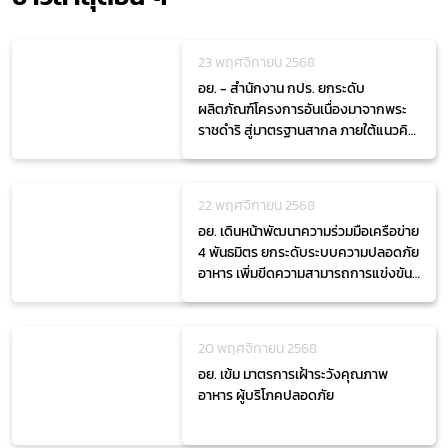
23 พฤศจิกายน 2568
อย. - สำนักงาน กปร. ยกระดับ
ผลิตภัณฑ์โครงการอันเนื่องมาจากพระ
ราชดำริ สู่มาตรฐานสากล ภายใต้แนวคิด
"From Local to Global"
22 พฤศจิกายน 2568
อย. เดินหน้าพัฒนาความร่วมมือเครือข่าย
4 พันธมิตร ยกระดับระบบความปลอดภัย
อาหาร เพิ่มขีดความสามารถการแข่งขัน
อุตสาหกรรมไทย
20 พฤศจิกายน 2568
อย. เข้ม มาตรการเฝ้าระวังคุณภาพ
อาหาร ผู้บริโภคปลอดภัย