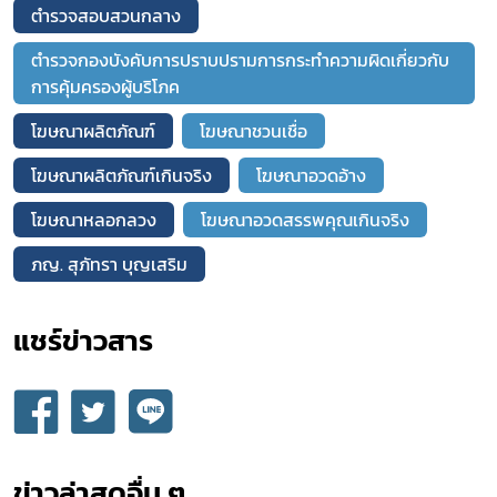
ตำรวจสอบสวนกลาง
ตำรวจกองบังคับการปราบปรามการกระทำความผิดเกี่ยวกับ
การคุ้มครองผู้บริโภค
โฆษณาผลิตภัณฑ์
โฆษณาชวนเชื่อ
โฆษณาผลิตภัณฑ์เกินจริง
โฆษณาอวดอ้าง
โฆษณาหลอกลวง
โฆษณาอวดสรรพคุณเกินจริง
ภญ. สุภัทรา บุญเสริม
แชร์ข่าวสาร​
ข่าวล่าสุดอื่น ๆ