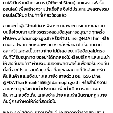
มาใช้เปิดร้านค้าทางการ (
Official Store)
บนแพลตฟอร์ม
ออนไลน์ เพื่อสร้างความน่าเชื่อถือ
จึงได้ประสานแพลตฟอร์ม
ออนไลน์ให้ปิดร้านค้าที่เกี่ยวข้องแล้ว
ขอแนะนำผู้บริโภคไม่ควรพิจารณาเฉพาะการแสดงเลข อย.
บนสื่อโฆษณา แต่ควรตรวจสอบข้อมูลการอนุญาตทุกครั้ง
ผ่าน
www.fda.moph.go.th
หรือผ่าน
Line: @FDAThai
หรือ
ทางแอปพลิเคชันหมอพร้อม หากสั่งซื้อแล้วได้รับสินค้าที่
ฉลากไม่แสดงเป็นภาษาไทย ไม่มีเลข อย. หรือข้อมูลไม่ตรง
กับที่ได้รับอนุญาต ขออย่าได้ทดลองใช้หรือบริโภค และแนะนำ
ให้ ส่งคืนสินค้า” ผ่านระบบของแพลตฟอร์มเพื่อขอรับเงินคืน
ทั้งนี้ ขอให้รวบรวมข้อมูลชื่อ-ที่อยู่ของสถานที่จัดส่งและรับ
คืนสินค้า และแจ้งเบาะแสมายัง สายด่วน อย. 1556
Line:
@FDAThai Email:
1556
@fda.moph.go.th
หรือสำนักงาน
สาธารณสุขจังหวัดทั่วประเทศ เพื่อดำเนินการขยายผล
สืบหาแหล่งจัดเก็บ แหล่งจำหน่าย และดำเนินตามกฎหมาย
กับผู้กระทำผิดให้ถึงที่สุดต่อไป
พล.ต.ท.ณัฐศักดิ์ เชาวนาศัย ผู้บัญชาการตำรวจสอบสวน