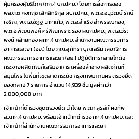
คุ้มครองผู้บริโภค (กก.4 บก.ปคบ.) โดยการสั่งการของ
พล.ต.ต.คงกฤช เลิศสิทธิกุล ผบก.ปคบ.
,
พ.ต.อ.อนุวัฒน์ รักษ์
เจริญ
,
พ.ต.อ.ชัฏฐ นากแก้ว
,
พ.ต.อ.สำเริง อำพรรณทอง
,
พ.ต.อ.พัฒนพงศ์ ศรีพิณเพราะ รอง ผบก.ปคบ.
,
พ.ต.อ.วีระ
พงษ์ คล้ายทอง
ผกก.4 บก.ปคบ. สำนักงานคณะกรรมการ
อาหารและยา (อย.) โดย ภญ.สุภัทรา บุญเสริม เลขาธิการ
คณะกรรมการอาหารและยา (อย.)
ปฏิบัติการทลายโกดัง
กระจายผลิตภัณฑ์เสริมอาหาร เครื่องสำอาง ผลิตภัณฑ์
สมุนไพร ในพื้นที่เขตลาดกระบัง กรุงเทพมหานคร ตรวจยึด
ของกลาง 7 รายการ จำนวน 14,939 ชิ้น มูลค่ากว่า
2
,000,000
บาท
เจ้าหน้าที่ตำรวจชุดตรวจยึด
นำโดย พ.ต.ท.สุรสีห์ คงทัพ
สว.กก.4 บก.ปคบ. พร้อมเจ้าหน้าที่ตำรวจ กก.4 บก.ปคบ. และ
เจ้าหน้าที่สำนักงานคณะกรรมการอาหารและยา