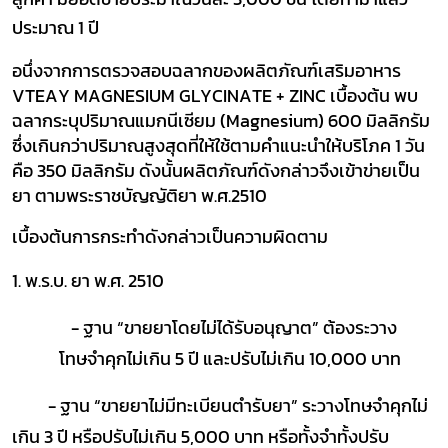
ประมาณ
1
ปี
อนึ่งจากการตรวจสอบฉลากของผลิตภัณฑ์เสริมอาหาร
VTEAY MAGNESIUM GLYCINATE + ZINC
เบื้องต้น พบ
ฉลาก
ระบุปริมาณแมกนีเซียม (
Magnesium)
600 มิลลิกรัม
ซึ่งเกินกว่าปริมาณสูงสุดที่ให้ใช้ตามคำแนะนำให้บริโภค 1 วัน
คือ 350 มิลลิกรัม ดังนั้นผลิตภัณฑ์ดังกล่าวจึงเข้าข่ายเป็น
ยา ตามพระราชบัญญัติยา พ.ศ.2510
เบื้องต้นการกระทำดังกล่าวเป็นความผิดตาม
1.
พ.ร.บ. ยา พ.ศ. 2510
- ฐาน “ขายยาโดยไม่ได้รับอนุญาต” ต้องระวาง
โทษจำคุกไม่เกิน
5
ปี และปรับไม่เกิน
10,000
บาท
-
ฐาน
“
ขายยาไม่มีทะเบียนตำรับยา
”
ระวางโทษจำคุกไม่
เกิน
3
ปี หรือปรับไม่เกิน
5,000
บาท
หรือทั้งจำทั้งปรับ