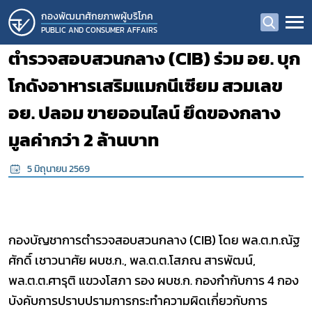
กองพัฒนาศักยภาพผู้บริโภค
PUBLIC AND CONSUMER AFFAIRS
ตำรวจสอบสวนกลาง (CIB) ร่วม อย. บุก
โกดังอาหารเสริมแมกนีเซียม สวมเลข
อย. ปลอม ขายออนไลน์ ยึดของกลาง
มูลค่ากว่า 2 ล้านบาท
5 มิถุนายน 2569
กองบัญชาการตำรวจสอบสวนกลาง (
CIB)
โดย พล.ต.ท.ณัฐ
ศักดิ์ เชาวนาศัย ผบช.ก.
,
พล.ต.ต.โสภณ สารพัฒน์
,
พล.ต.ต.ศารุติ แขวงโสภา รอง ผบช.ก. กองกำกับการ 4 กอง
บังคับการปราบปรามการกระทำความผิดเกี่ยวกับการ