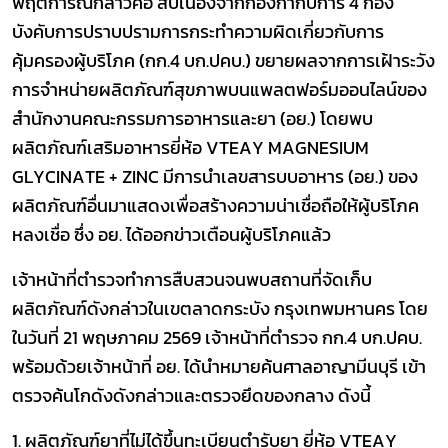
พฤติการณ์กล่าวคือ
สืบเนื่องจากกองกำกับการ 4 กอง
บังคับการปราบปรามการกระทำความผิดเกี่ยวกับการ
คุ้มครองผู้บริโภค (กก.4 บก.ปคบ.) ขยายผลจากการเฝ้าระวัง
การจำหน่ายผลิตภัณฑ์สุขภาพบนแพลตฟอร์มออนไลน์ของ
สำนักงานคณะกรรมการอาหารและยา (อย.) โดยพบ
ผลิตภัณฑ์เสริมอาหารยี่ห้อ
VTEAY MAGNESIUM
GLYCINATE + ZINC
มีการนำเลขสารบบอาหาร (อย.) ของ
ผลิตภัณฑ์อื่นมาแสดงเพื่อสร้างความน่าเชื่อถือให้ผู้บริโภค
หลงเชื่อ
ซึ่ง อย. ได้ออกข่าวเตือนผู้บริโภคแล้ว
เจ้าหน้าที่ตำรวจทำการสืบสวนจนพบสถานที่จัดเก็บ
ผลิตภัณฑ์ดังกล่าวในเขตลาดกระบัง กรุงเทพมหานคร
โดย
ในวันที่ 21 พฤษภาคม 2569 เจ้าหน้าที่ตำรวจ กก.
4
บก.ปคบ.
พร้อมด้วยเจ้าหน้าที่ อย. ได้นำหมายค้นศาลอาญา
มีนบุรี เข้า
ตรวจค้นโกดังดังกล่าวและ
ตรวจยึดของกลาง ดังนี้
1.
ผลิตภัณฑ์ยาที่ไม่ได้ขึ้นทะเบียนตำรับยา ยี่ห้อ
VTEAY