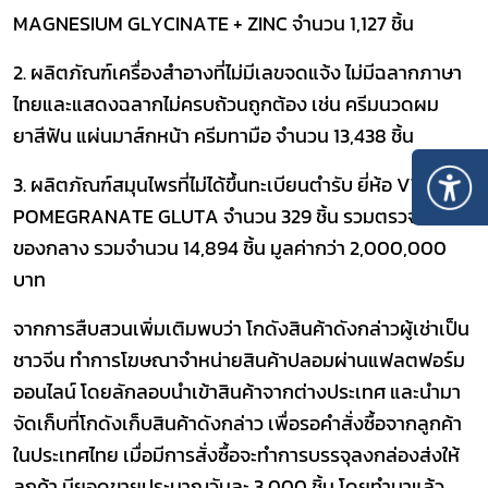
MAGNESIUM GLYCINATE + ZINC
จำนวน 1,127 ชิ้น
2.
ผลิตภัณฑ์เครื่องสำอางที่ไม่มีเลขจดแจ้ง ไม่มีฉลากภาษา
ไทยและแสดงฉลากไม่ครบถ้วนถูกต้อง เช่น
ครีมนวดผม
ยาสีฟัน แผ่นมาส์กหน้า ครีมทามือ จำนวน 13
,
438 ชิ้น
3.
ผลิตภัณฑ์สมุนไพรที่ไม่ได้ขึ้นทะเบียนตำรับ ยี่ห้อ
VTEAY
POMEGRANATE GLUTA
จำนวน 329 ชิ้น
รวมตรวจยึด
ของกลาง รวมจำนวน 14,894 ชิ้น
มูลค่ากว่า 2
,000,000
บาท
จากการสืบสวนเพิ่มเติมพบว่า โกดังสินค้าดังกล่าวผู้เช่าเป็น
ชาวจีน ทำการโฆษณาจำหน่ายสินค้าปลอมผ่านแฟลตฟอร์ม
ออนไลน์ โดยลักลอบนำเข้าสินค้าจากต่างประเทศ และนำมา
จัดเก็บ
ที่โกดัง
เก็บสินค้าดังกล่าว
เพื่อรอคำสั่งซื้อจากลูกค้า
ในประเทศไทย เมื่อมีการสั่งซื้อจะทำการบรรจุลงกล่องส่งให้
ลูกค้า มียอดขายประมาณวันละ
3
,000 ชิ้น
โดยทำมาแล้ว