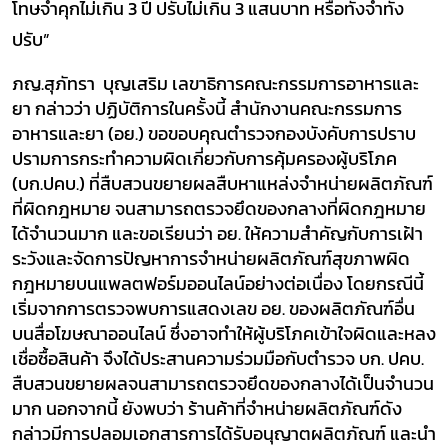
โทษจำคุกไม่เกิน 3 ปี ปรับไม่เกิน 3 แสนบาท
หรือทั้งจำทั้ง
ปรับ
”
ภญ.สุภัทรา บุญเสริม เลขาธิการคณะกรรมการอาหารและ
ยา กล่าวว่า
ปฏิบัติการในครั้งนี้ สำนักงานคณะกรรมการ
อาหารและยา (อย.) ขอขอบคุณตำรวจกองบังคับการปราบ
ปรามการกระทำความผิดเกี่ยวกับการคุ้มครองผู้บริโภค
(บก.ปคบ.) ที่สืบสวนขยายผลสืบหาแหล่งจำหน่ายผลิตภัณฑ์
ที่ผิดกฎหมาย จนสามารถตรวจยึดของกลางที่ผิดกฎหมาย
ได้จำนวนมาก และขอเรียนว่า อย. ให้ความสำคัญกับการเฝ้า
ระวังและจัดการปัญหาการจำหน่ายผลิตภัณฑ์สุขภาพผิด
กฎหมายบนแพลตฟอร์มออนไลน์อย่างต่อเนื่อง โดยกรณีนี้
เริ่มจากการตรวจพบการแสดงเลข อย. ของผลิตภัณฑ์อื่น
บนสื่อโฆษณาออนไลน์ ซึ่งอาจทำให้ผู้บริโภคเข้าใจผิดและหลง
เชื่อซื้อสินค้า จึงได้ประสานความร่วมมือกับตำรวจ บก. ปคบ.
สืบสวนขยายผลจนสามารถตรวจยึดของกลางได้เป็นจำนวน
มาก นอกจากนี้ ยังพบว่า ร้านค้าที่จำหน่ายผลิตภัณฑ์ดัง
กล่าวมีการปลอมเอกสารการได้รับอนุญาตผลิตภัณฑ์ และนำ