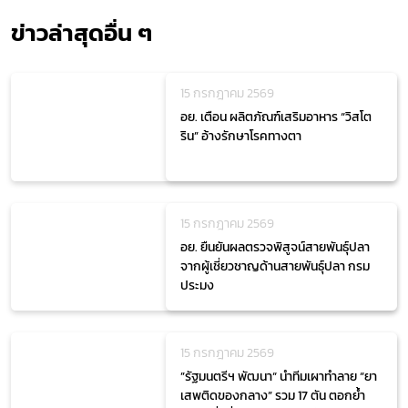
ข่าวล่าสุดอื่น ๆ
15 กรกฎาคม 2569
อย. เตือน ผลิตภัณฑ์เสริมอาหาร “วิสโต
ริน” อ้างรักษาโรคทางตา
15 กรกฎาคม 2569
อย. ยืนยันผลตรวจพิสูจน์สายพันธุ์ปลา
จากผู้เชี่ยวชาญด้านสายพันธุ์ปลา กรม
ประมง
15 กรกฎาคม 2569
”รัฐมนตรีฯ พัฒนา“ นำทีมเผาทำลาย “ยา
เสพติดของกลาง” รวม 17 ตัน ตอกย้ำ