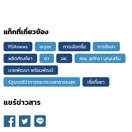
แท็กที่เกี่ยวข้อง
FDAnews
oryor
การเลือกซื้อ
การรักษา
ผลิตภัณฑ์ยา
ยา
อย.
ภญ. สุภัทรา บุญเสริม
นายพัฒนา พร้อมพัฒน์
รัฐมนตรีว่าการกระทรวงสาธารณสุข
เชื้อดื้อยา
แชร์ข่าวสาร​