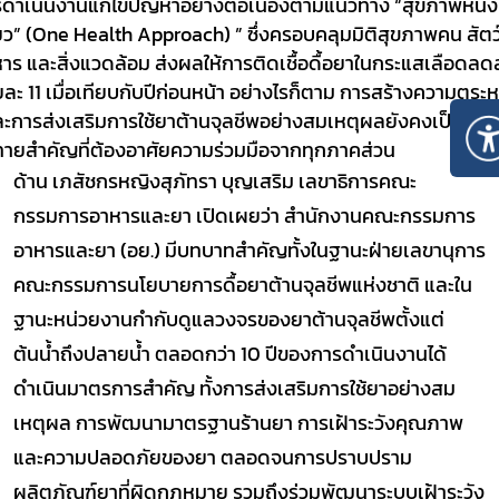
ดำเนินงานแก้ไขปัญหาอย่างต่อเนื่องตามแนวทาง “สุขภาพหนึ่ง
ยว” (
One Health Approach) ”
ซึ่งครอบคลุมมิติสุขภาพคน สัตว
าร และสิ่งแวดล้อม ส่งผลให้การติดเชื้อดื้อยาในกระแสเลือดล
ยละ
11
เมื่อเทียบกับปีก่อนหน้า
อย่างไรก็ตาม การสร้างความตระห
และการส่งเสริมการใช้ยาต้านจุลชีพอย่างสมเหตุผลยังคงเป็นควา
าทายสำคัญ
ที่ต้องอาศัยความร่วมมือจากทุกภาคส่วน
ด้าน เภสัชกรหญิงสุภัทรา บุญเสริม เลขาธิการคณะ
กรรมการอาหารและยา เปิดเผยว่า สำนักงาน
คณะกรรมการ
อาหารและยา (อย.) มีบทบาทสำคัญทั้งในฐานะฝ่ายเลขานุการ
คณะกรรมการนโยบายการดื้อยาต้านจุลชีพแห่งชาติ
และใน
ฐานะหน่วยงานกำกับดูแลวงจรของยาต้านจุลชีพตั้งแต่
ต้นน้ำถึงปลายน้ำ ตลอดกว่า 10 ปีของการดำเนินงาน
ได้
ดำเนินมาตรการสำคัญ ทั้งการส่งเสริมการใช้ยาอย่างสม
เหตุผล การพัฒนามาตรฐานร้านยา การเฝ้าระวังคุณภาพ
และความปลอดภัยของยา ตลอดจนการปราบปราม
ผลิตภัณฑ์ยาที่ผิดกฎหมาย รวมถึงร่วมพัฒนาระบบเฝ้าระวัง