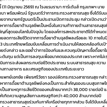
นี้ (11 มิถุนายน 2569) ณ โรงแรมรามา การ์เด้นส์ กรุงเทพฯ นาย
นา พร้อมพัฒน์ รัฐมนตรีว่าการกระทรวงสาธารณสุข
ซึ่งได้รับ
ยจากนายกรัฐมนตรีเป็นประธานเปิดการประชุม กล่าวเปิดงานว่
หาการดื้อยาต้านจุลชีพเป็นหนึ่งในความท้าทายด้านสาธารณสุขที
ัญที่สุดของโลกในปัจจุบัน โดยองค์การสหประชาชาติได้กำหนดเ
ยลดการเสียชีวิตจากการดื้อยาต้านจุลชีพลงร้อยละ 10 ภายในป
3 ประเทศไทยพร้อมขับเคลื่อนการดำเนินงานให้สอดคล้องกับเป้
ยดังกล่าว และขอย้ำว่าการป้องกันและควบคุมปัญหาเชื้อดื้อยาไม่
ะต้นทุน แต่เป็นการลงทุนเพื่ออนาคตของประเทศ เพราะหากไม่เร
นินการจะส่งผลกระทบต่อชีวิตประชาชน ระบบสาธารณสุข ความ
นคงทางอาหาร และเศรษฐกิจของประเทศในระยะยาว
แพทย์เอกชัย เพียรศรีวัชรา รองปลัดกระทรวงสาธารณสุข
กล่า
หาการดื้อยาต้านจุลชีพยังคงเป็นภาระสำคัญของระบบสุขภาพ
เป็นสาเหตุการเสียชีวิตของคนไทยมากกว่า
38,000
รายต่อปี แ
ให้เกิดความสูญเสีย
ทางเศรษฐกิจกว่า
40,000
ล้านบาทต่อปี
ทรวงสาธารณสุขร่วมกับภาคีเครือข่ายทุกภาคส่วน จึงได้ขับเคลื