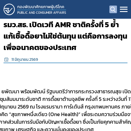
กองพัฒนาศักยภาพผู้บริโภค
PUBLIC AND CONSUMER AFFAIRS
รมว.สธ. เปิดเวที AMR ชาติครั้งที่ 5 ย้ำ
แก้เชื้อดื้อยาไม่ใช่ต้นทุน แต่คือการลงทุน
เพื่ออนาคตของประเทศ
11 มิถุนายน 2569
ยพัฒนา พร้อมพัฒน์ รัฐมนตรีว่าการกระทรวงสาธารณสุข เปิ
ชุมสัมมนาระดับชาติ การดื้อยาต้านจุลชีพ ครั้งที่ 5
ระหว่างวันที่ 1
มิถุนายน 2569 ณ โรงแรมรามา การ์เด้นส์ กรุงเทพมหานคร ภายใ
คิด “สุขภาพหนึ่งเดียว (
One Health)”
เพื่อระดมความร่วมมือ
ภาคส่วนในการรับมือกับปัญหาเชื้อดื้อยา ซึ่งเป็นภัยคุกคามสำคั
สุขภาพ เศรษฐกิจ และความมั่นคงของประเทศ