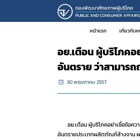
กองพัฒนาศักยภาพผู้บริโภค
PUBLIC AND CONSUMER AFFAIR
หน้าแรก
ข้อมูลข่าวสาร
หน้าแรก
เกี่ยวกับ
อย.เตือน ผู้บริโภค
ประวั
อันตราย ว่าสามารถ
วิส
โครงส
30 พฤษภาคม 2557
บุคล
รายง
KM
งานวิ
อย.เตือน ผู้บริโภคอย่าเชื่อข้อ
โครงก
อันตรายประเภทผลิตภัณฑ์ล้างจาน ผลิ
กิจก