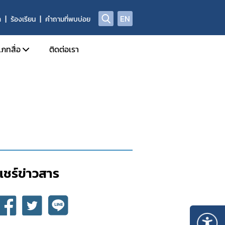
EN
า
ร้องเรียน
คำถามที่พบบ่อย
เภทสื่อ
ติดต่อเรา
ข่าวแจก
ประจำวัน
อินโฟกราฟิก
ด้านข่าวประจำสัปดาห์
Check Sure Share
ด้านข่าวประจำเดือน
ผลิตภัณฑ์ผิดกฎหมาย
รม
แอนิเมชัน
แชร์ข่าวสาร​