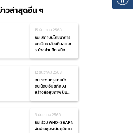
ข่าวล่าสุดอื่น ๆ
15 ธันวาคม 2568
อย. สถาบันโภชนาการ
มหาวิทยาลัยมหิดล และ
6 ห้างค้าปลีก ผนึก
กำลังส่งเสริมการเข้า
ถึงผลิตภัณฑ์ “ทาง
เลือกสุขภาพ” ลดโรค
12 ธันวาคม 2568
NCDs
อย. ระดมครูแกนนำ
อย.น้อย อัปสกิล AI
สร้างสื่อสุขภาพ ปั้น
เยาวชนไทยรอบรู้ยุค
ดิจิทัล
9 ธันวาคม 2568
อย. ร่วม WHO–SEARN
จัดประชุมระดับภูมิภาค