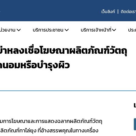
เว็บลิงก์
ติดต่อเร
S
หน่วยงาน
บริการประชาชน
บริการเจ้าหน้าที่
ประ
อย่าหลงเชื่อโฆษณาผลิตภัณฑ์วัตถุ
ติความเป็นมา
ตรวจสอบผลิตภัณฑ์
SKYNET
ถนอมหรือบำรุงผิว
ัยทัศน์ พันธกิจ และหน้าที่ความรับผิดชอบ
คำถามที่พบบ่อย (FAQs)
รายงานการวิเคราะห์ข่าว
ร้องเรียน
รายงานผลการดำเนินงาน
ร้าง
รายงานผลการดำเนินงาน
ากร
จองห้องประชุมห้องอบ
านประจำปี
จัย
ความการโฆษณาและการแสดงฉลากผลิตภัณฑ์วัตถุ
ารที่เกี่ยวข้อง
ตภัณฑ์ทาไล่ยุง ที่อ้างสรรพคุณในทางเครื่อง
รรม