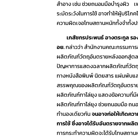
สำอาง เช่น ช่วยถนอมมือบำรุงผิว เ
SOP
ระมัดระวังในการใช้ อาจทำให้ผู้บริโ
ความผิดเจอโทษสถานหนักทั้งจำทั้งป
เภสัชกรประพนธ์ อางตระกูล รอ
อย.
กล่าวว่า สำนักงานคณะกรรมการอา
ผลิตภัณฑ์วัตถุอันตรายหลังออกสู่ต
ปัญหาการแสดงฉลากผลิตภัณฑ์วัตถุอ
ทางหนังสือพิมพ์ นิตยสาร แผ่นพับแล
สรรพคุณของผลิตภัณฑ์วัตถุอันตรายไ
ผลิตภัณฑ์ทาไล่ยุง แสดงข้อความที่
ผลิตภัณฑ์ทาไล่ยุง ช่วยถนอมมือ ถนอม
ทำนองเดียวกัน
จนอาจก่อให้เกิดความ
การใช้ ซึ่งอาจได้รับอันตรายจากผลิต
การกระทำความผิดจะได้รับโทษสถานห