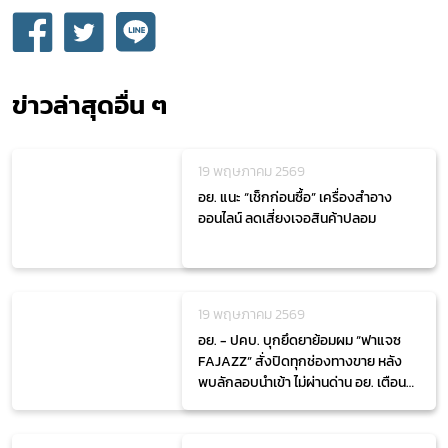
ข่าวล่าสุดอื่น ๆ
19 พฤษภาคม 2569
อย. แนะ “เช็กก่อนซื้อ” เครื่องสำอาง
ออนไลน์ ลดเสี่ยงเจอสินค้าปลอม
19 พฤษภาคม 2569
อย. - ปคบ. บุกยึดยาย้อมผม “ฟาแจซ
FAJAZZ” สั่งปิดทุกช่องทางขาย หลัง
พบลักลอบนำเข้า ไม่ผ่านด่าน อย. เตือนผู้
บริโภคเช็กเลข อย. ฉลากภาษาไทย ก่อน
เลือกใช้