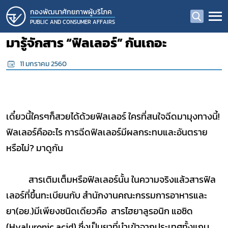
กองพัฒนาศักยภาพผู้บริโภค
PUBLIC AND CONSUMER AFFAIRS
มารู้จักสาร “ฟิลเลอร์” กันเถอะ
11 มกราคม 2560
เดี๋ยวนี้ใครๆก็สวยได้ด้วยฟิลเลอร์ ใครที่สนใจฉีดมามุงทางนี้!
ฟิลเลอร์คืออะไร การฉีดฟิลเลอร์มีผลกระทบและอันตราย
หรือไม่? มาดูกัน
สารเติมเต็มหรือฟิลเลอร์นั้น ในความจริงแล้วสารฟิล
เลอร์ที่ขึ้นทะเบียนกับ สำนักงานคณะกรรมการอาหารและ
ยา(อย.)มีเพียงชนิดเดียวคือ สารไฮยาลูรอนิก แอซิด
(Hyaluronic acid) ซึ่งเป็นยาที่นำเข้าจากประเทศทั้งแถบ