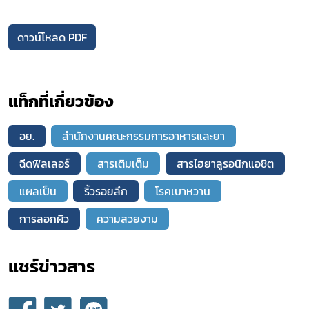
ดาวน์โหลด PDF
แท็กที่เกี่ยวข้อง
อย.
สำนักงานคณะกรรมการอาหารและยา
ฉีดฟิลเลอร์
สารเติมเต็ม
สารไฮยาลูรอนิกแอซิต
แผลเป็น
ริ้วรอยลึก
โรคเบาหวาน
การลอกผิว
ความสวยงาม
แชร์ข่าวสาร​