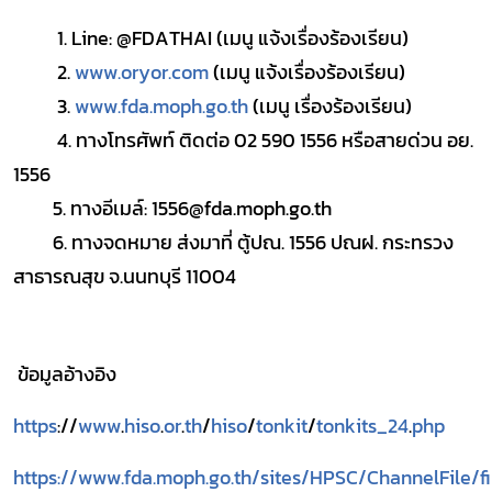
1
.
Line
:
@FDATHAI
(เมนู แจ้งเรื่องร้องเรียน)
2
.
www
.
oryor
.
com
(เมนู แจ้งเรื่องร้องเรียน)
3
.
www
.
fda
.
moph
.
go
.
th
(เมนู เรื่องร้องเรียน)
4. ทางโทรศัพท์ ติดต่อ
02 590 1556
หรือสายด่วน อย.
1556
5
. ทางอีเมล์:
1556@fda
.
moph
.
go
.
th
6. ทางจดหมาย ส่งมาที่ ตู้ปณ. 1556 ปณฝ. กระทรวง
สาธารณสุข จ.นนทบุรี 11004
ข้อมูลอ้างอิง
https
://
www
.
hiso
.
or
.
th
/
hiso
/
tonkit
/
tonkits_24
.
php
https://www.fda.moph.go.th/sites/HPSC/ChannelFile/fi