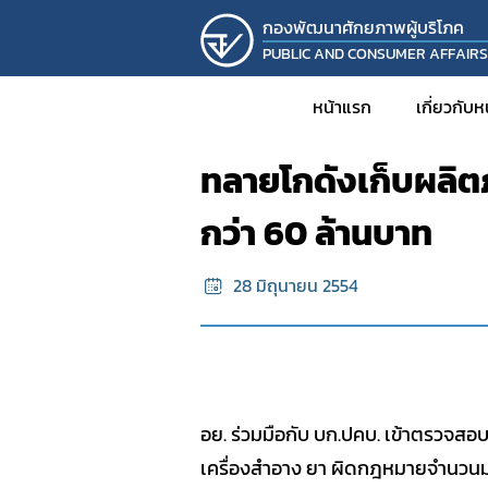
กองพัฒนาศักยภาพผู้บริโภค
PUBLIC AND CONSUMER AFFAIR
หน้าแรก
ข้อมูลข่าวสาร
หน้าแรก
เกี่ยวกับ
ทลายโกดังเก็บผลิ
ประวั
กว่า 60 ล้านบาท
วิส
โครงส
28 มิถุนายน 2554
บุคล
รายง
KM
งานวิ
อย. ร่วมมือกับ บก.ปคบ. เข้าตรวจสอ
โครงก
เครื่องสำอาง ยา ผิดกฎหมายจำนวนมาก
กิจก