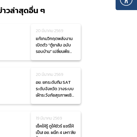
ข่าวล่าสุดอื่น ๆ
20 มีนาคม 2569
แก้เกมวิกฤตพลังงาน
เปิดตัว “ตู้ยาลับ ฉบับ
รอบบ้าน” เปลี่ยนพืช
สวนครัวเป็นยา ช่วยลด
ค่าครองชีพ
20 มีนาคม 2569
อย. ยกระดับทีม SAT
ระดับจังหวัด วางระบบ
เฝ้าระวังภัยสุขภาพเชิง
รุกระดับประเทศ
19 มีนาคม 2569
เช็คให้รู้ ดูให้ชัวร์ แชร์ให้
เป็น! อย. ผนึก 4 มหา’ลัย