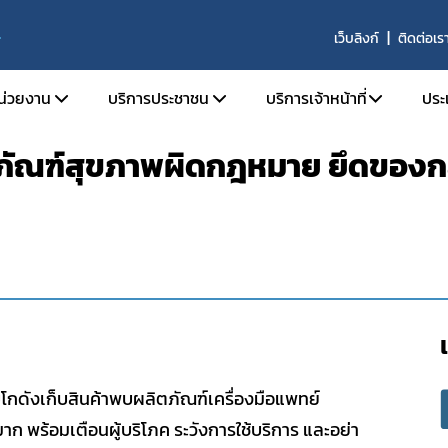
เว็บลิงก์
ติดต่อเร
S
หน่วยงาน
บริการประชาชน
บริการเจ้าหน้าที่
ประ
ตภัณฑ์สุขภาพผิดกฎหมาย ยึดของ
ติความเป็นมา
ตรวจสอบผลิตภัณฑ์
SKYNET
ัยทัศน์ พันธกิจ และหน้าที่ความรับผิดชอบ
คำถามที่พบบ่อย (FAQs)
รายงานการวิเคราะห์ข่าว
ร้องเรียน
รายงานผลการดำเนินงาน
ร้าง
รายงานผลการดำเนินงาน
ากร
จองห้องประชุมห้องอบ
านประจำปี
จัย
บโกดังเก็บสินค้าพบผลิตภัณฑ์เครื่องมือแพทย์
ารที่เกี่ยวข้อง
 พร้อมเตือนผู้บริโภค ระวังการใช้บริการ และอย่า
รรม