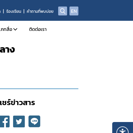
EN
า
ร้องเรียน
คำถามที่พบบ่อย
เภทสื่อ
ติดต่อเรา
กลาง
ข่าวแจก
ประจำวัน
อินโฟกราฟิก
ด้านข่าวประจำสัปดาห์
Check Sure Share
ด้านข่าวประจำเดือน
ผลิตภัณฑ์ผิดกฎหมาย
รม
แอนิเมชัน
แชร์ข่าวสาร​