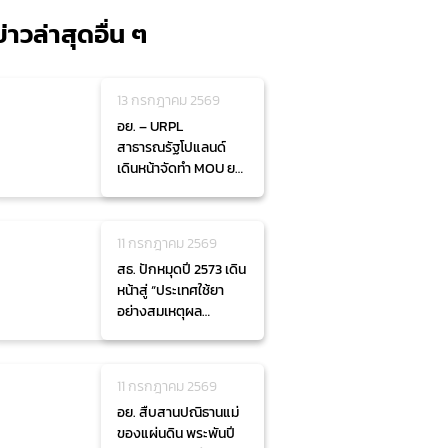
ข่าวล่าสุดอื่น ๆ
13 กรกฎาคม 2569
อย. – URPL
สาธารณรัฐโปแลนด์
เดินหน้าจัดทำ MOU ยก
ระดับความร่วมมือด้าน
การกำกับดูแล
ผลิตภัณฑ์สุขภาพ
11 กรกฎาคม 2569
สธ. ปักหมุดปี 2573 เดิน
หน้าสู่ “ประเทศใช้ยา
อย่างสมเหตุผล
ต้นแบบ" ยกระดับความ
ปลอดภัยประชาชน ลด
ภาระค่าใช้จ่ายสุขภาพ
11 กรกฎาคม 2569
อย. สืบสานปณิธานแม่
ของแผ่นดิน พระพันปี