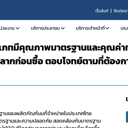
เว็บลิงก์
ติดต่อเร
S
หน่วยงาน
บริการประชาชน
บริการเจ้าหน้าที่
ประ
ระเภทมีคุณภาพมาตรฐานและคุณค่า
ติความเป็นมา
ตรวจสอบผลิตภัณฑ์
SKYNET
ลากก่อนซื้อ ตอบโจทย์ตามที่ต้องก
ัยทัศน์ พันธกิจ และหน้าที่ความรับผิดชอบ
คำถามที่พบบ่อย (FAQs)
รายงานการวิเคราะห์ข่าว
ร้องเรียน
รายงานผลการดำเนินงาน
ร้าง
รายงานผลการดำเนินงาน
ากร
จองห้องประชุมห้องอบ
านประจำปี
จัย
นของผลิตภัณฑ์นมที่จำหน่ายในประเทศไทย
ารที่เกี่ยวข้อง
พมาตรฐานและความปลอดภัย สอดคล้องกับมาตรฐาน
รรม