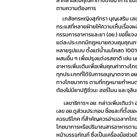
สากล และมีคุณค่า
ทางโภชนาการ แนะนำ
ตามความต้องการ
SOP
เภสัชกรหญิงสุภัทรา บุญเสริม เ
กระแส
ที่หลายฝ่ายให้ความเห็นเรื่อ
กรรมการอาหารและยา (อย.)
ขอชี้แจง
แต่ละประเภทมีกฎหมายควบคุมคุณภา
หลายรูปแบบ ตั้งแต่น้ำนมโคสด 100
ผสมอื่น ๆ เพื่อปรุงแต่งรสชาติ เช่น 
อาหารเพิ่มเติมเพื่อเพิ่มคุณค่าทางโ
ทุกประเภทที่ได้รับการอนุญาตจาก 
ทางโภชนาการ ตามที่กฎหมายกำหนด 
ต้องไม่มียาปฏิชีวนะ ฮอร์โมน และจุลิน
เลขาธิการฯ อย.
กล่าวเพิ่มเติมว่า
เลข อย.ดูส่วนประกอบ ชื่อและที่ตั้งของ
ควรบริโภค ที่สำคัญควรอ่านฉลากโภชนา
โภชนาการหรือปริมาณสารอาหารตามที
หน้าบรรจุภัณฑ์ ซึ่งเป็นเครื่องมือช่ว