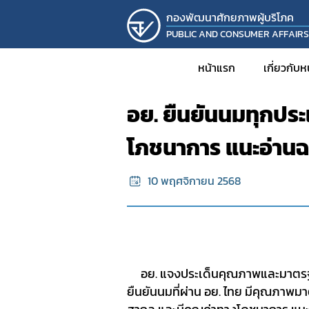
กองพัฒนาศักยภาพผู้บริโภค
PUBLIC AND CONSUMER AFFAIR
หน้าแรก
ข้อมูลข่าวสาร
หน้าแรก
เกี่ยวกับ
อย. ยืนยันนมทุกป
ประวั
โภชนาการ แนะอ่านฉ
วิส
โครงส
10 พฤศจิกายน 2568
บุคล
รายง
KM
งานวิ
อย. แจงประเด็นคุณภาพและมาตรฐา
โครงก
ยืนยัน
นมที่ผ่าน อย. ไทย มีคุณภา
กิจก