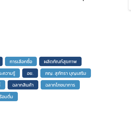
การเลือกซื้อ
ผลิตภัณฑ์สุขภาพ
ะความรู้
อย.
ภญ. สุภัทรา บุญเสริม
์
ฉลากสินค้า
ฉลากโภชนาการ
้อมดื่ม