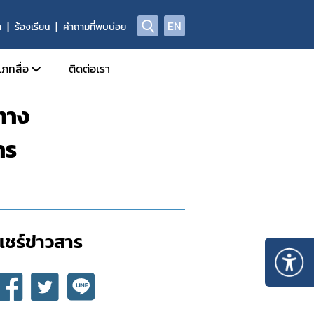
EN
า
ร้องเรียน
คำถามที่พบบ่อย
เภทสื่อ
ติดต่อเรา
ทาง
ข่าวแจก
าร
ประจำวัน
อินโฟกราฟิก
ด้านข่าวประจำสัปดาห์
Check Sure Share
ด้านข่าวประจำเดือน
ผลิตภัณฑ์ผิดกฎหมาย
รม
แอนิเมชัน
แชร์ข่าวสาร​