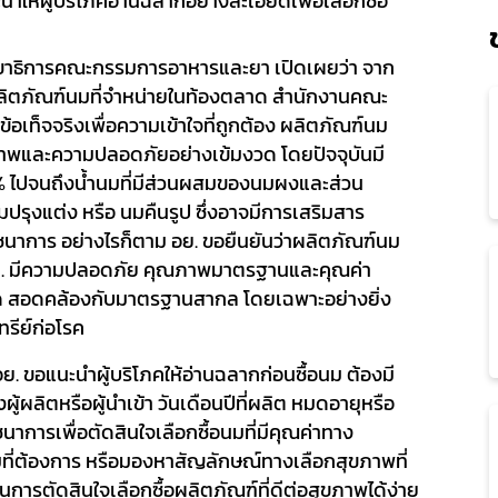
ให้ผู้บริโภคอ่านฉลากอย่างละเอียดเพื่อเลือกซื้อ
ลขาธิการคณะกรรมการอาหารและยา
เปิดเผยว่า จาก
งผลิตภัณฑ์นมที่จำหน่ายในท้องตลาด สำนักงานคณะ
ข้อเท็จจริงเพื่อความเข้าใจที่ถูกต้อง ผลิตภัณฑ์นม
พและความปลอดภัยอย่างเข้มงวด โดยปัจจุบันมี
% ไปจนถึงน้ำนมที่มีส่วนผสมของนมผงและส่วน
นมปรุงแต่ง หรือ นมคืนรูป ซึ่งอาจมีการเสริมสาร
ภชนาการ อย่างไรก็ตาม อย. ขอยืนยันว่าผลิตภัณฑ์นม
อย. มีความปลอดภัย คุณภาพมาตรฐานและคุณค่า
สอดคล้องกับมาตรฐานสากล โดยเฉพาะอย่างยิ่ง
ทรีย์ก่อโรค
 อย. ขอแนะนำผู้บริโภคให้อ่านฉลากก่อนซื้อนม ต้องมี
ผู้ผลิตหรือผู้นำเข้า วันเดือนปีที่ผลิต หมดอายุหรือ
การเพื่อตัดสินใจเลือกซื้อนมที่มีคุณค่าทาง
่ต้องการ หรือมองหาสัญลักษณ์ทางเลือกสุขภาพที่
ยในการตัดสินใจเลือกซื้อผลิตภัณฑ์ที่ดีต่อสุขภาพได้ง่าย