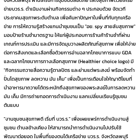
ข่ายบวร.ร. ดำเนินงานผ่านกิจกรรมต่าง ๆ ประกอบด้วย จัดเวที
ประชาคมสุขภาพระดับตำบล เพื่อค้นหาปัญหาในพื้นที่กับทุกเครือ
ข่าย การให้ความรู้สร้างแกนนำชุมชนเป็น "อย. spy สายลับสุขภาพ"
มอบป้ายร้านชำมาตรฐาน ให้แก่ผู้ประกอบการร้านค้าร้านชำที่ผ่าน
เกณฑ์การประเมิน และมีการจัดมุมวางผลิตภัณฑ์สุขภาพ เพื่อให้ง่าย
ต่อการสังเกตและเลือกซื้อด้วยการอ่านฉลากโภชนาการแบบ GDA
และฉลากโภชนาการทางเลือกสุขภาพ (Healthier choice logo) มี
"กิจกรรมถวายสื่อความรู้ตาลปัตร และย่ามแต่พระสงฆ์ พร้อมจัดทำ
ปั่นโตสุขภาพ ลดหวาน มัน เค็ม" เพื่อเป็นการเตือนใจให้ญาติโยมที่
นำอาหารมาถวายได้ตระหนักถึงสุขภาพของพระสงฆ์ในการลดหวาน
มัน เค็ม มีการถ่ายทอดการดำเนินงาน แลกเปลี่ยนเรียนรู้ชุมชน
ต้นแบบ
"งานชุมชนสุขภาพดี เริ่มที่ บวร.ร." เพื่อเผยแพร่การดำเนินงานสู่
ชุมชน ตำบลข้างเคียง ให้สามารถนำการดำเนินงานไปปรับใช้
พัฒนาต่อยอด ในพื้นที่ของตนได้เครือข่าย บวร.ร. จังหวัดลพบุรี