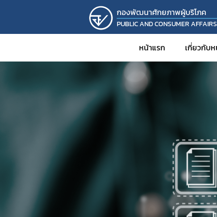
กองพัฒนาศักยภาพผู้บริโภค
PUBLIC AND CONSUMER AFFAIR
หน้าแรก
เกี่ยวกับ
ประวั
วิส
โครงส
บุคล
รายง
KM
งานวิ
โครงก
กิจก