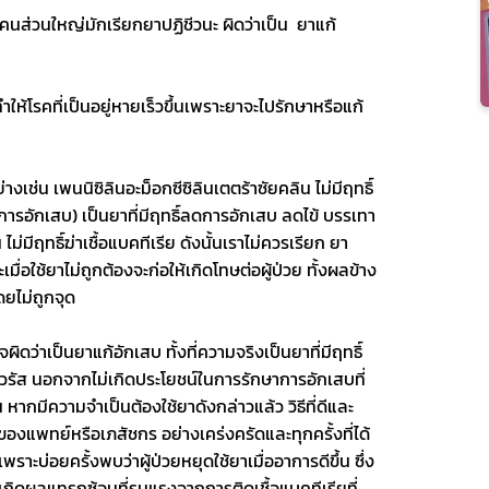
สบ คนส่วนใหญ่มักเรียกยาปฏิชีวนะ ผิดว่าเป็น  ยาแก้
ทำให้โรคที่เป็นอยู่หายเร็วขึ้นเพราะยาจะไปรักษาหรือแก้
่างเช่น เพนนิซิลินอะม็อกซีซิลินเตตร้าซัยคลิน ไม่มีฤทธิ์
รอักเสบ) เป็นยาที่มีฤทธิ์ลดการอักเสบ ลดไข้ บรรเทา
มีฤทธิ์ฆ่าเชื้อแบคทีเรีย ดังนั้นเราไม่ควรเรียก ยา
เมื่อใช้ยาไม่ถูกต้องจะก่อให้เกิดโทษต่อผู้ป่วย ทั้งผลข้าง
ดยไม่ถูกจุด
จผิดว่าเป็นยาแก้อักเสบ ทั้งที่ความจริงเป็นยาที่มีฤทธิ์
ื้อไวรัส นอกจากไม่เกิดประโยชน์ในการรักษาการอักเสบที่
ึ้น หากมีความจำเป็นต้องใช้ยาดังกล่าวแล้ว วิธีที่ดีและ
ลของแพทย์หรือเภสัชกร อย่างเคร่งครัดและทุกครั้งที่ได้
าะบ่อยครั้งพบว่าผู้ป่วยหยุดใช้ยาเมื่ออาการดีขึ้น ซึ่ง
เกิดผลแทรกซ้อนที่รุนแรงจากการติดเชื้อแบคทีเรียที่