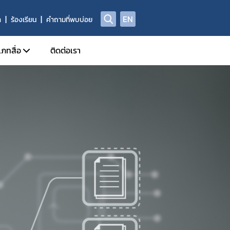
EN
า
ร้องเรียน
คำถามที่พบบ่อย
เภทสื่อ
ติดต่อเรา
ข่าวแจก
ประจำวัน
อินโฟกราฟิก
ด้านข่าวประจำสัปดาห์
Check Sure Share
ด้านข่าวประจำเดือน
ผลิตภัณฑ์ผิดกฎหมาย
รม
แอนิเมชัน