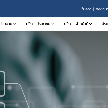
เว็บลิงก์
ติดต่อเร
S
หน่วยงาน
บริการประชาชน
บริการเจ้าหน้าที่
ประ
ติความเป็นมา
ตรวจสอบผลิตภัณฑ์
SKYNET
ัยทัศน์ พันธกิจ และหน้าที่ความรับผิดชอบ
คำถามที่พบบ่อย (FAQs)
รายงานการวิเคราะห์ข่าว
ร้องเรียน
รายงานผลการดำเนินงาน
ร้าง
รายงานผลการดำเนินงาน
ากร
จองห้องประชุมห้องอบ
านประจำปี
จัย
ารที่เกี่ยวข้อง
รรม