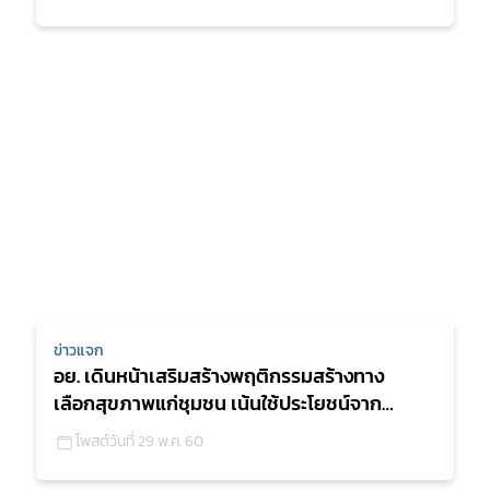
ข่าวแจก
อย. เดินหน้าเสริมสร้างพฤติกรรมสร้างทาง
เลือกสุขภาพแก่ชุมชน เน้นใช้ประโยชน์จาก
ฉลากอาหารอย่างฉลาด เพื่อลดโรค NCDs ภาย
โพสต์วันที่ 29 พ.ค. 60
ใต้โครงการอาหารปลอดภัย