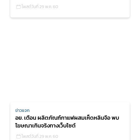
โพสต์วันที่ 29 พ.ค. 60
ข่าวแจก
อย. เตือน ผลิตภัณฑ์กาแฟผสมเห็ดหลินจือ พบ
โฆษณาเกินจริงทางเว็บไซต์
โพสต์วันที่ 29 พ.ค. 60