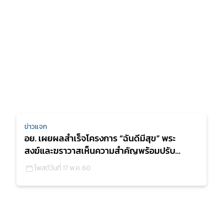
ข่าวแจก
อย. เผยผลสำเร็จโครงการ “ฉันดีมีสุข” พระ
สงฆ์และฆราวาสเห็นความสำคัญพร้อมปรับ
เปลี่ยนพฤติกรรมการบริโภค ให้ห่างไกล NCDs
โพสต์วันที่ 17 พ.ค. 60