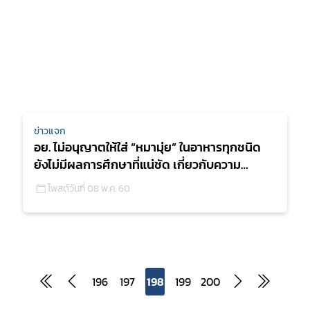
ข่าวแจก
อย. ไม่อนุญาตให้ใส่ “หมามุ่ย” ในอาหารทุกชนิด
ยังไม่มีผลการศึกษาที่แน่ชัด เกี่ยวกับความ
ปลอดภัยในการบริโภค
โพสต์วันที่ 08 พ.ค. 60
196
197
198
199
200