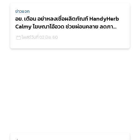
ข่าวแจก
อย. เตือน อย่าหลงเชื่อผลิตภัณฑ์ HandyHerb
Calmy โฆษณาโอ้อวด ช่วยผ่อนคลาย ลดภาวะ
ตึงเครียด
โพสต์วันที่ 02 มิ.ย. 60