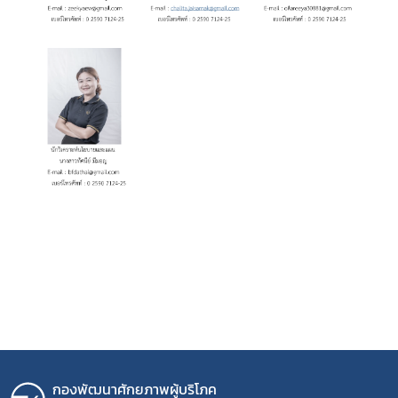
กองพัฒนาศักยภาพผู้บริโภค