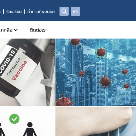
EN
า
ร้องเรียน
คำถามที่พบบ่อย
เภทสื่อ
ติดต่อเรา
ข่าวแจก
ประจำวัน
อินโฟกราฟิก
ด้านข่าวประจำสัปดาห์
Check Sure Share
ด้านข่าวประจำเดือน
ผลิตภัณฑ์ผิดกฎหมาย
รม
แอนิเมชัน