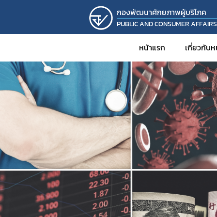
กองพัฒนาศักยภาพผู้บริโภค
PUBLIC AND CONSUMER AFFAIR
หน้าแรก
เกี่ยวกับ
ประวั
วิส
โครงส
บุคล
รายง
KM
งานวิ
โครงก
กิจก