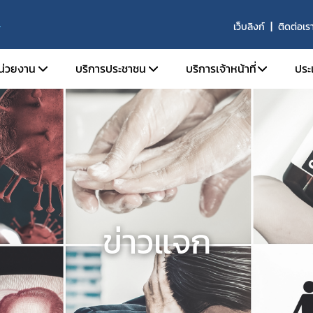
เว็บลิงก์
ติดต่อเร
S
หน่วยงาน
บริการประชาชน
บริการเจ้าหน้าที่
ประ
ติความเป็นมา
ตรวจสอบผลิตภัณฑ์
SKYNET
ัยทัศน์ พันธกิจ และหน้าที่ความรับผิดชอบ
คำถามที่พบบ่อย (FAQs)
รายงานการวิเคราะห์ข่าว
ร้องเรียน
รายงานผลการดำเนินงาน
ร้าง
รายงานผลการดำเนินงาน
ากร
จองห้องประชุมห้องอบ
านประจำปี
ข่าวแจก
จัย
ารที่เกี่ยวข้อง
รรม