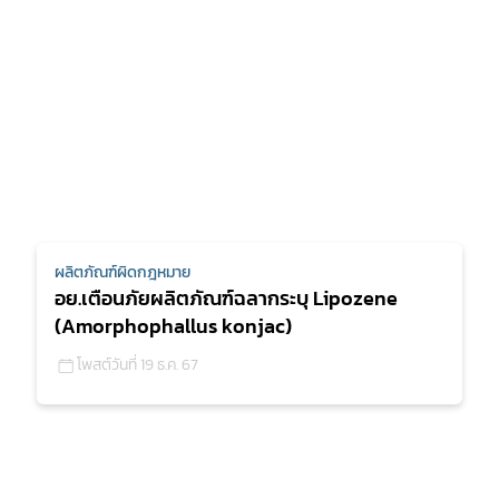
ผลิตภัณฑ์ผิดกฎหมาย
อย.เตือนภัยผลิตภัณฑ์ฉลากระบุ Lipozene
(Amorphophallus konjac)
โพสต์วันที่ 19 ธ.ค. 67