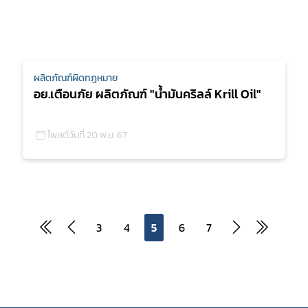
ผลิตภัณฑ์ผิดกฎหมาย
อย.เตือนภัย ผลิตภัณฑ์ "น้ำมันคริลล์ Krill Oil"
โพสต์วันที่ 20 พ.ย. 67
3
4
5
6
7