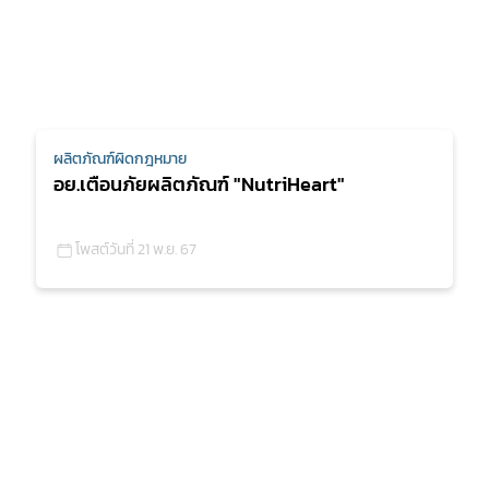
ผลิตภัณฑ์ผิดกฎหมาย
อย.เตือนภัยผลิตภัณฑ์ "NutriHeart"
โพสต์วันที่ 21 พ.ย. 67