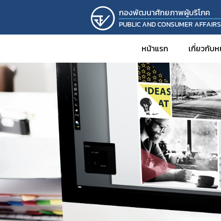
กองพัฒนาศักยภาพผู้บริโภค
PUBLIC AND CONSUMER AFFAIR
หน้าแรก
เกี่ยวกับ
ประวั
วิส
โครงส
บุคล
รายง
KM
งานวิ
โครงก
กิจก