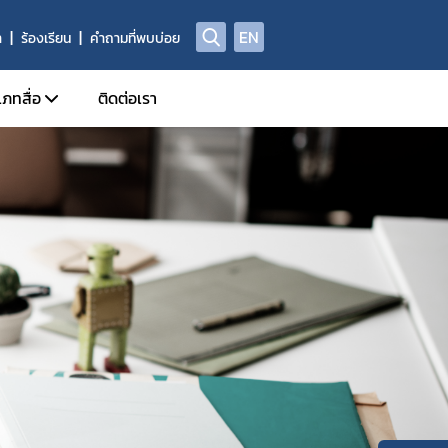
EN
า
ร้องเรียน
คำถามที่พบบ่อย
เภทสื่อ
ติดต่อเรา
ข่าวแจก
ประจำวัน
อินโฟกราฟิก
ด้านข่าวประจำสัปดาห์
Check Sure Share
ด้านข่าวประจำเดือน
ผลิตภัณฑ์ผิดกฎหมาย
รม
แอนิเมชัน