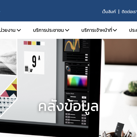
เว็บลิงก์
ติดต่อเร
S
หน่วยงาน
บริการประชาชน
บริการเจ้าหน้าที่
ประ
ติความเป็นมา
ตรวจสอบผลิตภัณฑ์
SKYNET
ัยทัศน์ พันธกิจ และหน้าที่ความรับผิดชอบ
คำถามที่พบบ่อย (FAQs)
รายงานการวิเคราะห์ข่าว
ร้องเรียน
รายงานผลการดำเนินงาน
ร้าง
รายงานผลการดำเนินงาน
ากร
จองห้องประชุมห้องอบ
านประจำปี
คลังข้อมูล
จัย
ารที่เกี่ยวข้อง
รรม