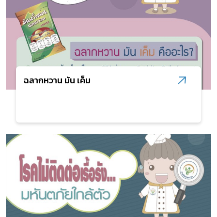
ฉลากหวาน มัน เค็ม