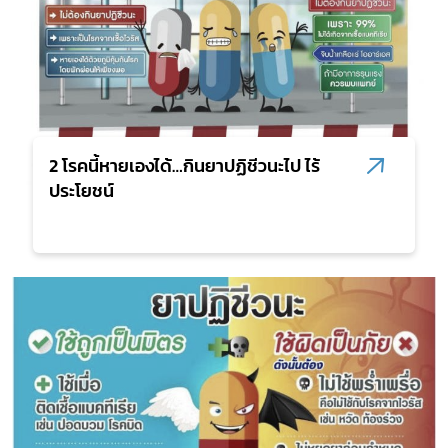
2 โรคนี้หายเองได้…กินยาปฏิชีวนะไป ไร้
ประโยชน์