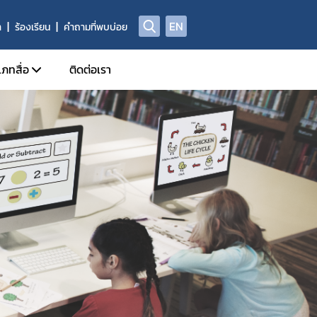
EN
า
ร้องเรียน
คำถามที่พบบ่อย
เภทสื่อ
ติดต่อเรา
ข่าวแจก
ประจำวัน
อินโฟกราฟิก
ด้านข่าวประจำสัปดาห์
Check Sure Share
ด้านข่าวประจำเดือน
ผลิตภัณฑ์ผิดกฎหมาย
รม
แอนิเมชัน