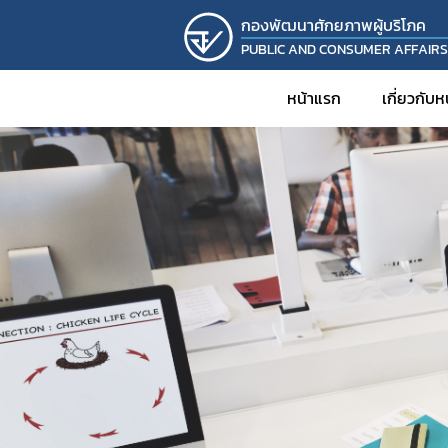
กองพัฒนาศักยภาพผู้บริโภค
PUBLIC AND CONSUMER AFFAIR
หน้าแรก
เกี่ยวกับ
ประวั
วิส
โครงส
บุคล
รายง
KM
งานวิ
โครงก
กิจก