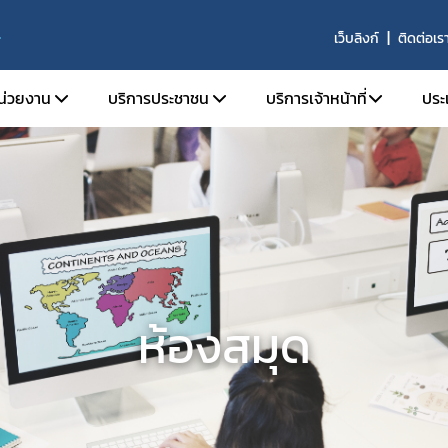
เว็บลิงก์
ติดต่อเร
S
หน่วยงาน
บริการประชาชน
บริการเจ้าหน้าที่
ประ
ติความเป็นมา
ตรวจสอบผลิตภัณฑ์
SKYNET
ัยทัศน์ พันธกิจ และหน้าที่ความรับผิดชอบ
คำถามที่พบบ่อย (FAQs)
รายงานการวิเคราะห์ข่าว
ร้องเรียน
รายงานผลการดำเนินงาน
ร้าง
รายงานผลการดำเนินงาน
ากร
จองห้องประชุมห้องอบ
านประจำปี
ห้องสมุด
จัย
ารที่เกี่ยวข้อง
รรม