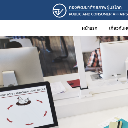
กองพัฒนาศักยภาพผู้บริโภค
PUBLIC AND CONSUMER AFFAIR
หน้าแรก
เกี่ยวกับ
ประวั
วิส
โครงส
บุคล
รายง
KM
งานวิ
โครงก
กิจก