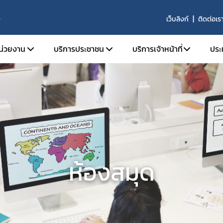
เว็บลิงก์
ติดต่อเร
S
หน่วยงาน
บริการประชาชน
บริการเจ้าหน้าที่
ประ
ติความเป็นมา
ตรวจสอบผลิตภัณฑ์
SKYNET
ัยทัศน์ พันธกิจ และหน้าที่ความรับผิดชอบ
คำถามที่พบบ่อย (FAQs)
รายงานการวิเคราะห์ข่าว
ร้องเรียน
รายงานผลการดำเนินงาน
ร้าง
รายงานผลการดำเนินงาน
ากร
จองห้องประชุมห้องอบ
านประจำปี
ห้องสมุด
จัย
ารที่เกี่ยวข้อง
รรม