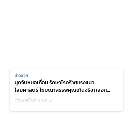
ข่าวแจก
บุกจับหมอเถื่อน รักษาโรคร้ายแรงแนว
ไสยศาสตร์ โฆษณาสรรพคุณเกินจริง หลอก
ลวงผู้บริโภค ยึดของกลางร่วม 10
โพสต์วันที่ 01 ธ.ค. 57