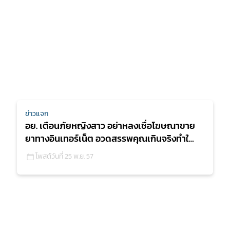
ข่าวแจก
อย. เตือนภัยหญิงสาว อย่าหลงเชื่อโฆษณาขาย
ยาทางอินเทอร์เน็ต อวดสรรพคุณเกินจริงทำให้
ผิวขาว ใส ผอม เพรีย
โพสต์วันที่ 25 พ.ย. 57