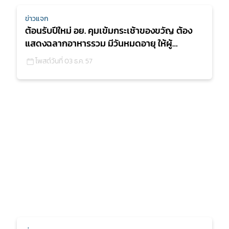
ข่าวแจก
ต้อนรับปีใหม่ อย. คุมเข้มกระเช้าของขวัญ ต้อง
แสดงฉลากอาหารรวม มีวันหมดอายุ ให้ผู้
บริโภคเลือกกระเช้าบร
โพสต์วันที่ 03 ธ.ค. 57