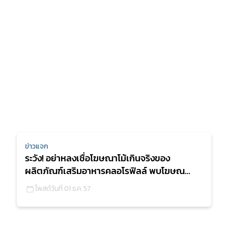
ข่าวแจก
ระวัง! อย่าหลงเชื่อโฆษณาโม้เกินจริงของ
ผลิตภัณฑ์เสริมอาหารคลอโรฟิลล์ พบโฆษณา
โดยไม่ได้รับอนุญาต แอบอ้า
โพสต์วันที่ 01 ธ.ค. 57