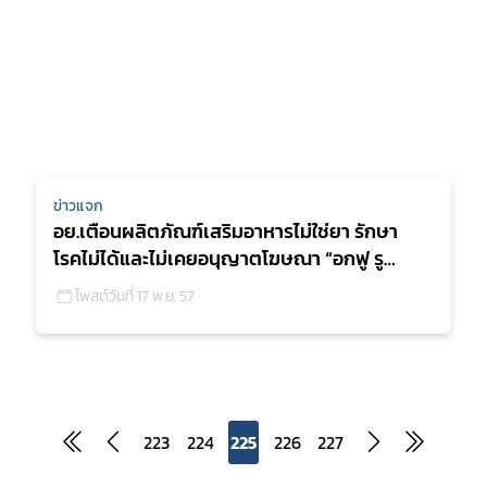
ข่าวแจก
อย.เตือนผลิตภัณฑ์เสริมอาหารไม่ใช่ยา รักษา
โรคไม่ได้และไม่เคยอนุญาตโฆษณา “อกฟู รู
ฟิต”
โพสต์วันที่ 17 พ.ย. 57
223
224
225
226
227