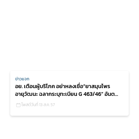
ข่าวแจก
อย. เตือนผู้บริโภค อย่าหลงเชื่อ“ยาสมุนไพร
อายุวัฒนะ ฉลากระบุทะเบียน G 463/46” อันต
รายพบสเตียรอยด์ปนเป
โพสต์วันที่ 13 ส.ค. 57