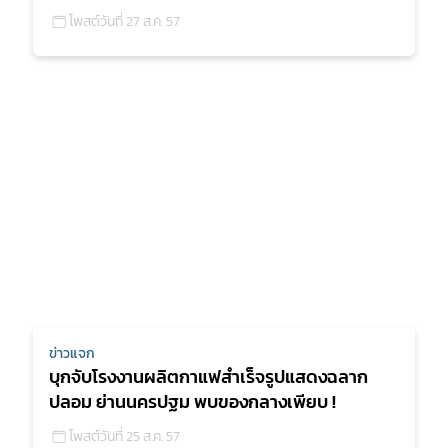
โพสต์วันที่ 27 ส.ค. 57
ข่าวแจก
บุกจับโรงงานผลิตกาแฟสำเร็จรูปแสดงฉลาก
ปลอม ย่านนครปฐม พบของกลางเพียบ !
โพสต์วันที่ 25 ส.ค. 57