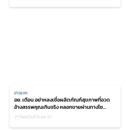
ข่าวแจก
อย. เตือน อย่าหลงเชื่อผลิตภัณฑ์สุขภาพที่อวด
อ้างสรรพคุณเกินจริง หลอกขายผ่านทางโซ
เชียลมีเดีย หวั่นผู้
โพสต์วันที่ 15 ส.ค. 57