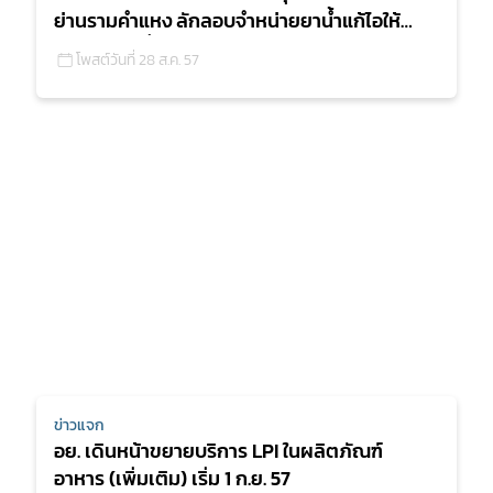
ย่านรามคำแหง ลักลอบจำหน่ายยาน้ำแก้ไอให้
แก่เยาวชนต่ำกว่
โพสต์วันที่ 28 ส.ค. 57
ข่าวแจก
อย. เดินหน้าขยายบริการ LPI ในผลิตภัณฑ์
อาหาร (เพิ่มเติม) เริ่ม 1 ก.ย. 57