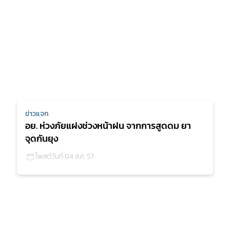
ข่าวแจก
อย. ห่วงภัยแฝงช่วงหน้าฝน จากการสูดดม ยา
จุดกันยุง
โพสต์วันที่ 04 ส.ค. 57