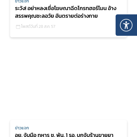
ข่าวแจก
ระวัง! อย่าหลงเชื่อโฆษณาฉีดโกรทฮอร์โมน อ้าง
สรรพคุณชะลอวัย อันตรายต่อร่างกาย
โพสต์วันที่ 28 ส.ค. 57
ข่าวแจก
อย. จับมือ ทหาร ช. พัน. 1 รอ. บุกจับร้านขายยา